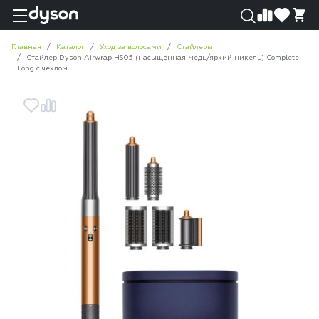
0
0
Главная
Каталог
Уход за волосами
Стайлеры
Стайлер Dyson Airwrap HS05 (насыщенная медь/яркий никель) Complete
Long с чехлом