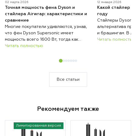
02 марта 2026
12 января 2026
Точная мощность фена Dyson и
Какой стайлер D
стайлера Airwrap: характеристики и
году
сравнение
Стайлеры Dyson п
Многие покупатели удивляются, узнав,
альтернатива при
что фен Dyson Supersonic имеет
и брашингам. В ли
мощность всего 1600 Вт, тогда как
серий с разными н
Читать полностью
обычные фены нередко работают на
Читать полностью
возможностями, и 
2000 Вт и выше. При этом при
волос, их длины и
сопоставимых условиях Dyson сушит
их укладывать. Ра
волосы быстрее, меньше их повреждает
отличаются стайл
и весит меньше большинства
модель купить им
конкурентов.
Все статьи
Рекомендуем также
Лимитированная версия