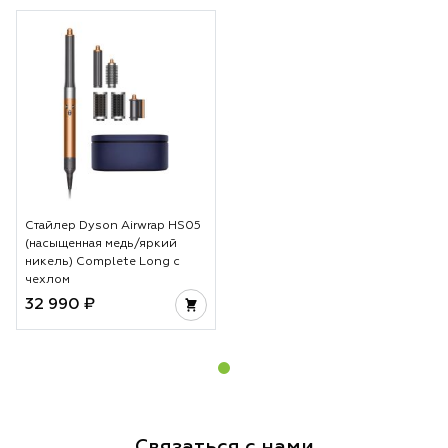
Стайлер Dyson Airwrap HS05
(насыщенная медь/яркий
никель) Complete Long с
чехлом
32 990 ₽
Связаться с нами