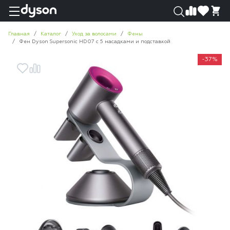
0
0
Главная
Каталог
Уход за волосами
Фены
Фен Dyson Supersonic HD07 с 5 насадками и подставкой
-37%