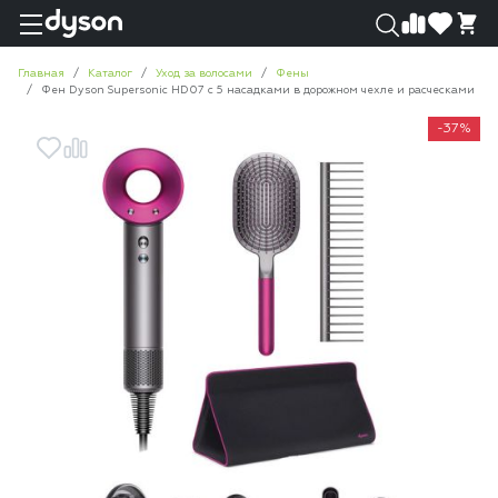
0
0
Главная
Каталог
Уход за волосами
Фены
Фен Dyson Supersonic HD07 с 5 насадками в дорожном чехле и расческами
-37%