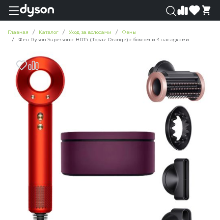
0
0
Главная
Каталог
Уход за волосами
Фены
Фен Dyson Supersonic HD15 (Topaz Orange) с боксом и 4 насадками