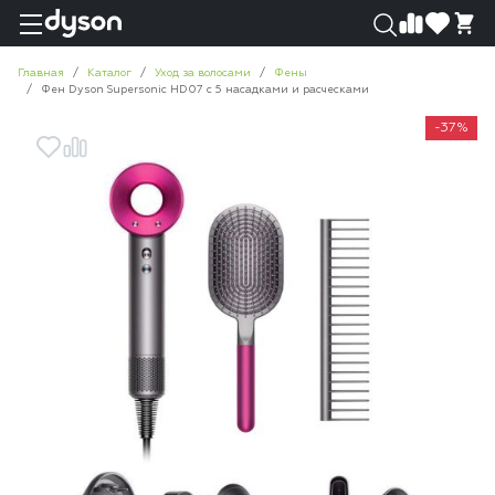
0
0
Главная
Каталог
Уход за волосами
Фены
Фен Dyson Supersonic HD07 с 5 насадками и расческами
-37%