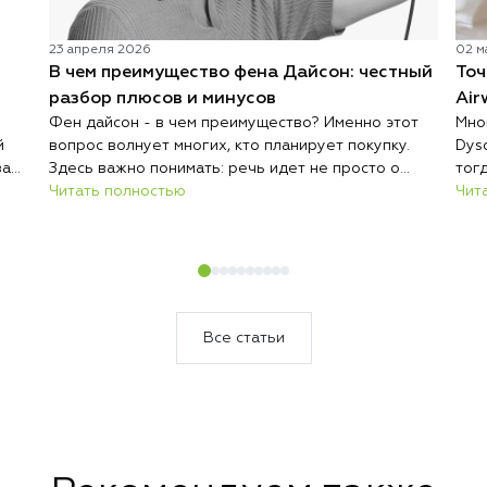
23 апреля 2026
02 м
В чем преимущество фена Дайсон: честный
Точ
разбор плюсов и минусов
Air
Фен дайсон - в чем преимущество? Именно этот
Мно
й
вопрос волнует многих, кто планирует покупку.
Dys
за
Здесь важно понимать: речь идет не просто о
тог
дорогом гаджете, а о технологичном инструменте
Читать полностью
200
Чит
стро
для ухода за волосами. Современный фен
усл
енд
отличается от обычных моделей не только ценой,
пов
но и подходом к сушке и укладке. Производитель
кон
сделал акцент на безопасности, скорости и
ой
комфорте использования. Именно поэтому Дайсон
нее
часто выбирают как профессионалы, так и
Все статьи
обычные пользователи. Однако перед покупкой
важно разобрать реальные плюсы и каждый
возможный недостаток, чтобы решение было
осознанным.