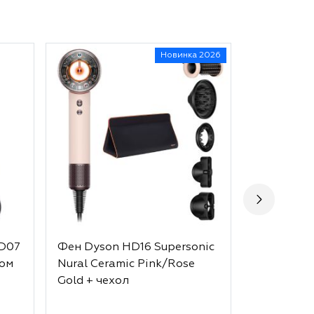
Новинка 2026
HD07
Фен Dyson HD16 Supersonic
Фен Dyson
ном
Nural Ceramic Pink/Rose
Nural Velv
Gold + чехол
чехол