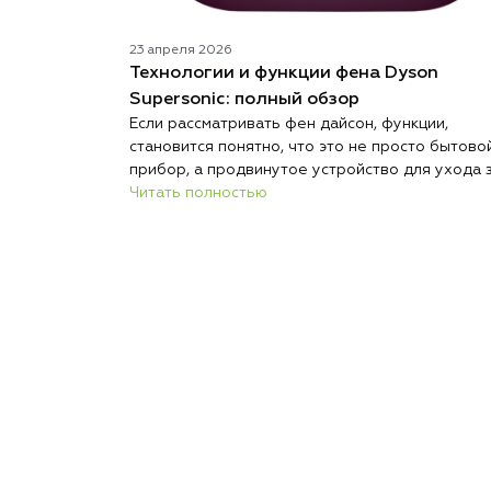
23 апреля 2026
Технологии и функции фена Dyson
Supersonic: полный обзор
Если рассматривать фен дайсон, функции,
становится понятно, что это не просто бытово
прибор, а продвинутое устройство для ухода 
волосами. Современный фен сочетает в себе
Читать полностью
технологии, которые позволяют не только бы
сушить, но и безопасно выполнять укладку. Бр
Дайсон делает акцент на интеллектуальном
управлении и защите волос. Каждая функция
здесь направлена на комфорт и результат. Так
подход делает устройство заметно эффектив
стандартных моделей.