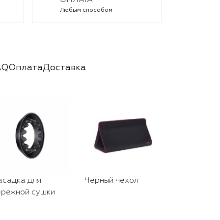
ОПЛАТА
Любым способом
AQ
Оплата
Доставка
асадка для
Черный чехол
Насадка
ережной сушки
направлен
потока