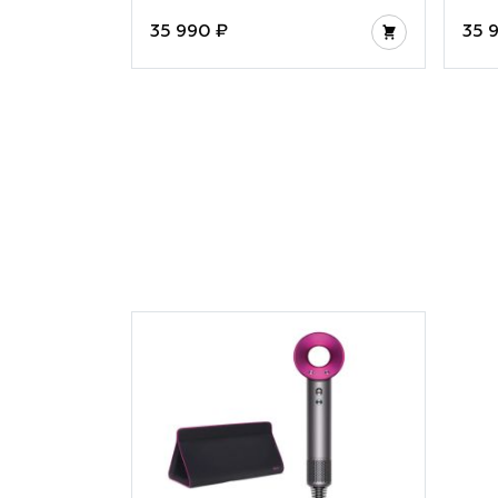
35 990 ₽
35 