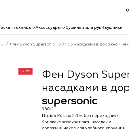
О
еская техника
Аксессуары
Сушилки для рук
Наушники
ны
Фен Dyson Supersonic HD07 с 5 насадками в дорожном че
-28%
Фен Dyson Super
насадками в до
supersonic
980-1
Вилка:
Россия 220v, без переходника
Комплект включает пять насадок и
дорожный чехол для удобного хранения.