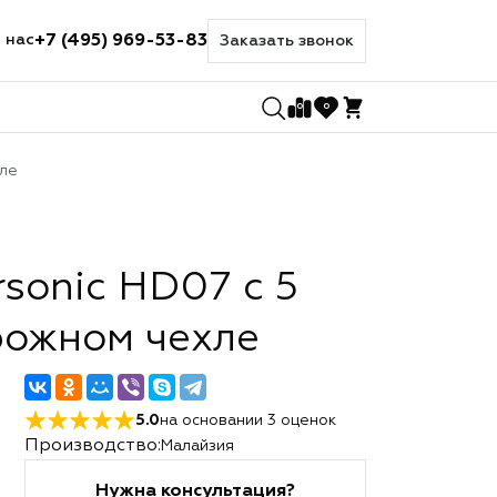
+7 (495) 969-53-83
 нас
Заказать звонок
0
0
хле
sonic HD07 с 5
рожном чехле
5.0
на основании
3
оценок
Производство:
Малайзия
Нужна консультация?