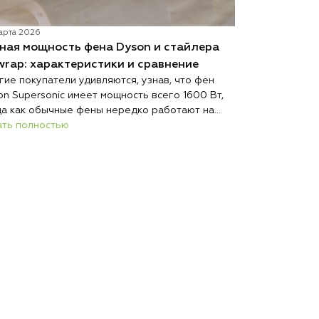
арта 2026
02 марта 2026
ная мощность фена Dyson и стайлера
Какой фен D
wrap: характеристики и сравнение
моделям под
гие покупатели удивляются, узнав, что фен
Если вы не зн
on Supersonic имеет мощность всего 1600 Вт,
ответ зависит 
да как обычные фены нередко работают на
желаемого рез
0 Вт и выше. При этом при сопоставимых
ать полностью
разработала л
Читать полно
овиях Dyson сушит волосы быстрее, меньше их
любой случай:
реждает и весит меньше большинства
HD16 Nural, H
курентов.
Airwrap и выпр
имеет свои ос
гиде мы помо
устройство.