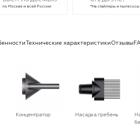
БЫСТРУЮ ДОСТАВКУ
ОТ 2 ДО 5 ЛЕТ*
по Москве и всей России
*На стайлеры и пылесосы
бенности
Технические характеристики
Отзывы
F
Концентратор
Насадка гребень
Н
б