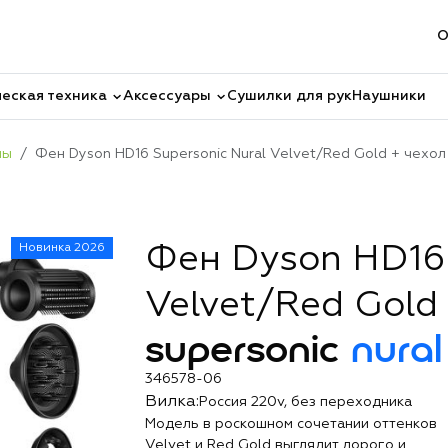
О
еская техника
Аксессуары
Сушилки для рук
Наушники
ны
Фен Dyson HD16 Supersonic Nural Velvet/Red Gold + чехол
Новинка 2026
Фен Dyson HD16 
Velvet/Red Gold
supersonic
nural
346578-06
Вилка:
Россия 220v, без переходника
Модель в роскошном сочетании оттенков
Velvet и Red Gold выглядит дорого и