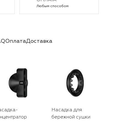
ОПЛАТА
Любым способом
AQ
Оплата
Доставка
асадка-
Насадка для
Дорожный 
нцентратор
бережной сушки
черного ц