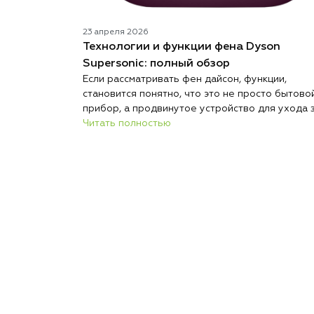
23 апреля 2026
Технологии и функции фена Dyson
Supersonic: полный обзор
Если рассматривать фен дайсон, функции,
становится понятно, что это не просто бытово
прибор, а продвинутое устройство для ухода 
волосами. Современный фен сочетает в себе
Читать полностью
технологии, которые позволяют не только бы
сушить, но и безопасно выполнять укладку. Бр
Дайсон делает акцент на интеллектуальном
управлении и защите волос. Каждая функция
здесь направлена на комфорт и результат. Так
подход делает устройство заметно эффектив
стандартных моделей.