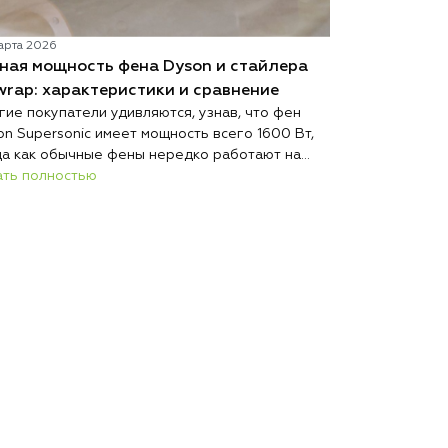
арта 2026
02 марта 2026
ная мощность фена Dyson и стайлера
Какой фен D
wrap: характеристики и сравнение
моделям под
гие покупатели удивляются, узнав, что фен
Если вы не зн
on Supersonic имеет мощность всего 1600 Вт,
ответ зависит 
да как обычные фены нередко работают на
желаемого рез
0 Вт и выше. При этом при сопоставимых
ать полностью
разработала л
Читать полно
овиях Dyson сушит волосы быстрее, меньше их
любой случай:
реждает и весит меньше большинства
HD16 Nural, H
курентов.
Airwrap и выпр
имеет свои ос
гиде мы помо
устройство.