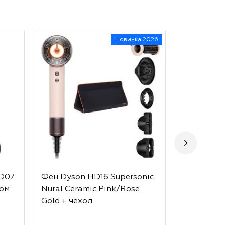
Новинка 2026
HD07
Фен Dyson HD16 Supersonic
Фен Dyson
ном
Nural Ceramic Pink/Rose
Nural Velv
Gold + чехол
чехол