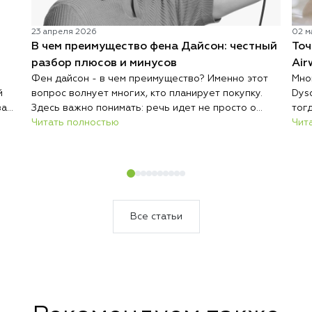
23 апреля 2026
02 м
В чем преимущество фена Дайсон: честный
Точ
разбор плюсов и минусов
Air
Фен дайсон - в чем преимущество? Именно этот
Мно
й
вопрос волнует многих, кто планирует покупку.
Dys
за
Здесь важно понимать: речь идет не просто о
тог
дорогом гаджете, а о технологичном инструменте
Читать полностью
200
Чит
стро
для ухода за волосами. Современный фен
усл
енд
отличается от обычных моделей не только ценой,
пов
но и подходом к сушке и укладке. Производитель
кон
сделал акцент на безопасности, скорости и
ой
комфорте использования. Именно поэтому Дайсон
нее
часто выбирают как профессионалы, так и
Все статьи
обычные пользователи. Однако перед покупкой
важно разобрать реальные плюсы и каждый
возможный недостаток, чтобы решение было
осознанным.