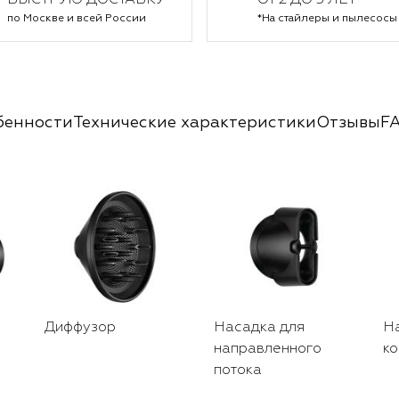
БЫСТРУЮ ДОСТАВКУ
ОТ 2 ДО 5 ЛЕТ*
по Москве и всей России
*На стайлеры и пылесосы
бенности
Технические характеристики
Отзывы
F
Диффузор
Насадка для
Н
направленного
ко
потока