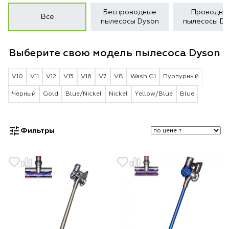
Беспроводные
Проводны
Все
пылесосы Dyson
пылесосы Dy
Выберите свою модель пылесоса Dyson
V10
V11
V12
V15
V16
V7
V8
Wash G1
Пурпурный
Черный
Gold
Blue/Nickel
Nickel
Yellow/Blue
Blue
Фильтры