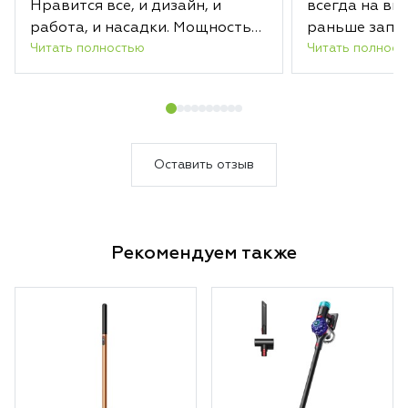
Нравится все, и дизайн, и
всегда на вы
работа, и насадки. Мощность
раньше запл
Читать полностью
Читать полност
отличная. Заряда хватает
срока.
надолго. А новая насадка с
лазером действительно
подсвечивает загрязненные
области. В общем, уборка
теперь в удовольствие.
Оставить отзыв
Несмотря на то, что пылесосим
мы каждый день, Дайсон за
один раз собрал кучу пыли.
Рекомендуем также