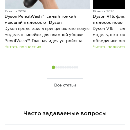
18 марта 2026
18 марта 2026
Dyson PencilWash™: самый тонкий
Dyson V16: флаг
моющий пылесос от Dyson
пылесос нового 
Dyson представила принципиально новую
Dyson V16 — флаг
модель в линейке для влажной уборки —
модель, в которо
PencilWash™. Главная идея устройства:
объединили реко
сверхтонкий и лёгкий корпус без каких-
Читать полностью
всасывания, авто
Читать полностью
либо уступок в гигиене и эффективности
покрытиям и инте
очистки.
загрязнений. Резу
который сам подс
уборки и делает 
быстрее и эффект
Все статьи
Часто задаваемые вопросы