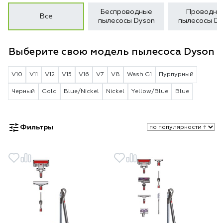
Беспроводные
Проводны
Все
пылесосы Dyson
пылесосы Dy
Выберите свою модель пылесоса Dyson
V10
V11
V12
V15
V16
V7
V8
Wash G1
Пурпурный
Черный
Gold
Blue/Nickel
Nickel
Yellow/Blue
Blue
Фильтры