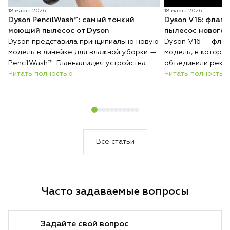
18 марта 2026
18 марта 2026
Dyson PencilWash™: самый тонкий
Dyson V16: флаг
моющий пылесос от Dyson
пылесос нового 
Dyson представила принципиально новую
Dyson V16 — флаг
модель в линейке для влажной уборки —
модель, в которо
PencilWash™. Главная идея устройства:
объединили реко
сверхтонкий и лёгкий корпус без каких-
Читать полностью
всасывания, авто
Читать полностью
либо уступок в гигиене и эффективности
покрытиям и инте
очистки.
загрязнений. Резу
который сам подс
уборки и делает 
быстрее и эффект
Все статьи
Часто задаваемые вопросы
Задайте свой вопрос