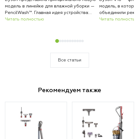
модель в линейке для влажной уборки —
модель, в которо
PencilWash™. Главная идея устройства:
объединили реко
сверхтонкий и лёгкий корпус без каких-
Читать полностью
всасывания, авто
Читать полностью
либо уступок в гигиене и эффективности
покрытиям и инте
очистки.
загрязнений. Резу
который сам подс
уборки и делает 
быстрее и эффект
Все статьи
Рекомендуем также