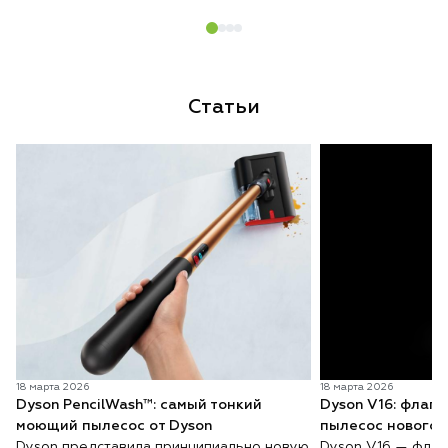
Статьи
18 марта 2026
18 марта 2026
Dyson PencilWash™: самый тонкий
Dyson V16: флаг
моющий пылесос от Dyson
пылесос нового 
Dyson представила принципиально новую
Dyson V16 — флаг