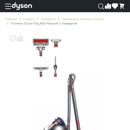
0
0
Главная
Каталог
Пылесосы
Проводные пылесосы Dyson
Пылесос Dyson Big Ball Parquet 2 проводной