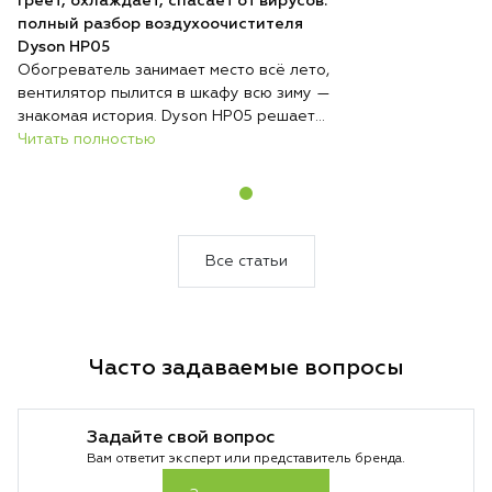
Греет, охлаждает, спасает от вирусов:
полный разбор воздухоочистителя
Dyson HP05
Обогреватель занимает место всё лето,
вентилятор пылится в шкафу всю зиму —
знакомая история. Dyson HP05 решает
эту проблему радикально: один
Читать полностью
компактный прибор круглый год стоит на
одном месте и выполняет три функции —
обогревает, охлаждает и непрерывно
очищает воздух. Никакой сезонной
перестановки техники, никакого поиска
Все статьи
места для хранения.
Часто задаваемые вопросы
Задайте свой вопрос
Вам ответит эксперт или представитель бренда.