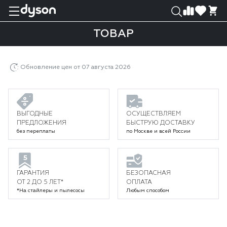
0
0
ТОВАР
Главная
Каталог
Климатическая техника
Очистители воздуха
Товар
Обновление цен от 07 августа 2026
ВЫГОДНЫЕ
ОСУЩЕСТВЛЯЕМ
ПРЕДЛОЖЕНИЯ
БЫСТРУЮ ДОСТАВКУ
без переплаты
по Москве и всей России
ГАРАНТИЯ
БЕЗОПАСНАЯ
ОТ 2 ДО 5 ЛЕТ*
ОПЛАТА
*На стайлеры и пылесосы
Любым способом