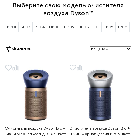
Выберите свою модель очистителя
воздуха Dyson™
BP01
BP03
BP04
HP00
HP05
HP08
PC1
TP05
TP08
Фильтры
Очиститель воздуха Dyson Big +
Очиститель воздуха Dyson Big +
Тихий Формальдегид BP04 цвета
Тихий Формальдегид BP03 цвета