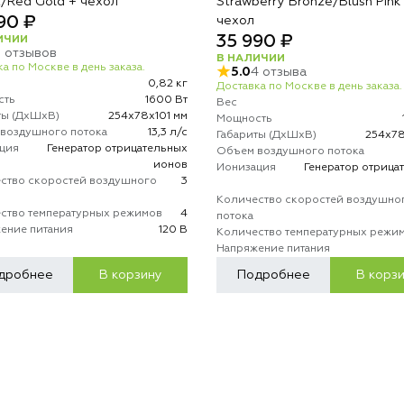
t/Red Gold + чехол
Strawberry Bronze/Blush Pink
90 ₽
чехол
35 990 ₽
ИЧИИ
5 отзывов
В НАЛИЧИИ
а по Москве в день заказа.
5.0
4 отзыва
0,82 кг
Доставка по Москве в день заказа.
сть
1600 Вт
Вес
ты (ДхШхВ)
254х78х101 мм
Мощность
воздушного потока
13,3 л/с
Габариты (ДхШхВ)
254х78
ция
Генератор отрицательных
Объем воздушного потока
ионов
Ионизация
Генератор отрица
ство скоростей воздушного
3
Количество скоростей воздушно
ство температурных режимов
4
потока
ение питания
120 В
Количество температурных режи
Напряжение питания
дробнее
В корзину
Подробнее
В корз