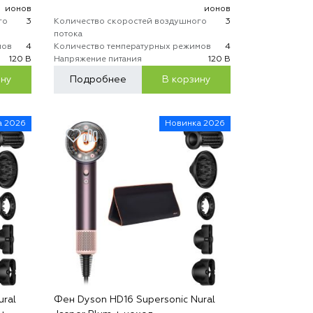
ионов
ионов
го
3
Количество скоростей воздушного
3
потока
мов
4
Количество температурных режимов
4
120 В
Напряжение питания
120 В
ину
Подробнее
В корзину
а 2026
Новинка 2026
ural
Фен Dyson HD16 Supersonic Nural