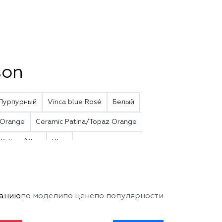
son
Пурпурный
Vinca blue Rosé
Белый
 Orange
Ceramic Patina/Topaz Orange
Yellow/Blue
Blue
чанию
по модели
по цене
по популярности