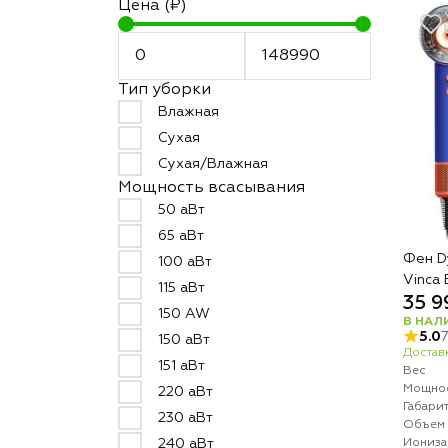
Цена (₽)
Тип уборки
Влажная
Сухая
Сухая/Влажная
Мощность всасывания
50 аВт
65 аВт
Фен Dy
100 аВт
Vinca 
115 аВт
35 9
150 AW
В НАЛ
5.0
150 аВт
Доставк
151 аВт
Вес
Мощно
220 аВт
Габари
230 аВт
Объем 
Иониза
240 аВт