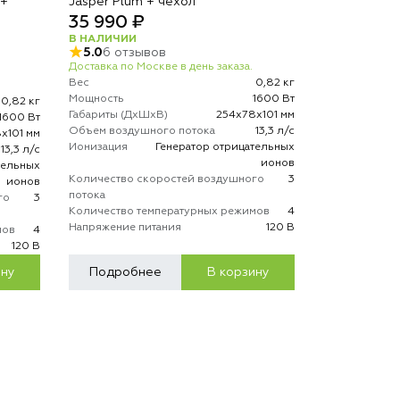
 +
Jasper Plum + чехол
35 990 ₽
В НАЛИЧИИ
5.0
6 отзывов
Доставка по Москве в день заказа.
Вес
0,82 кг
Мощность
1600 Вт
0,82 кг
Габариты (ДхШхВ)
254х78х101 мм
1600 Вт
Объем воздушного потока
13,3 л/с
х101 мм
Ионизация
Генератор отрицательных
13,3 л/с
ионов
тельных
Количество скоростей воздушного
3
ионов
потока
го
3
Количество температурных режимов
4
Напряжение питания
120 В
мов
4
120 В
ину
Подробнее
В корзину