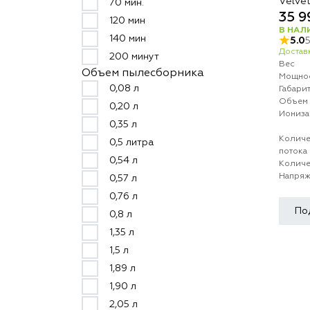
Velve
70 мин.
35 9
120 мин
В НАЛ
140 мин
5.0
Доставк
200 минут
Вес
Объем пылесборника
Мощно
0,08 л
Габари
Объем 
0,20 л
Иониза
0,35 л
Количе
0,5 литра
потока
0,54 л
Количе
Напряж
0,57 л
0,76 л
По
0,8 л
1,35 л
1,5 л
1,89 л
1,90 л
2,05 л