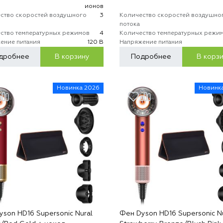
ионов
ство скоростей воздушного
3
Количество скоростей воздушно
потока
ство температурных режимов
4
Количество температурных режи
ение питания
120 В
Напряжение питания
дробнее
В корзину
Подробнее
В корз
Новинка 2026
Новинк
son HD16 Supersonic Nural
Фен Dyson HD16 Supersonic N