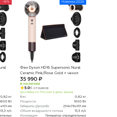
-16%
Новинка 2026
ural
Фен Dyson HD16 Supersonic Nural
Ceramic Pink/Rose Gold + чехол
35 990 ₽
В НАЛИЧИИ
5.0
6 отзывов
Доставка по Москве в день заказа.
0,82 кг
Вес
0,82 кг
1600 Вт
Мощность
1600 Вт
х101 мм
Габариты (ДхШхВ)
254х78х101 мм
13,3 л/с
Объем воздушного потока
13,3 л/с
тельных
Ионизация
Генератор отрицательных