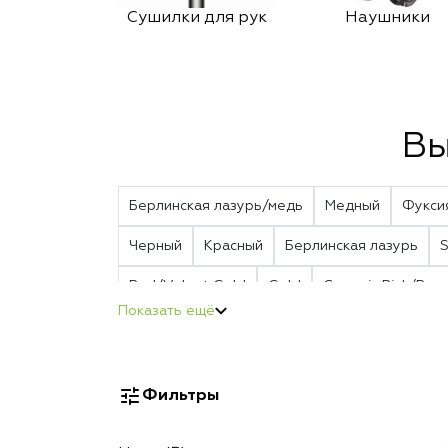
Сушилки для рук
Наушники
Вы
Берлинская лазурь/медь
Медный
Фукси
Черный
Красный
Берлинская лазурь
S
Red/Velvet Gold
Gold
Ceramic Pink/Ros
Фильтры