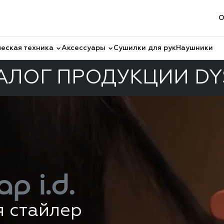
О
еская техника
Аксессуары
Сушилки для рук
Наушники
АЛОГ ПРОДУКЦИИ D
ap i.d.
я стайлер