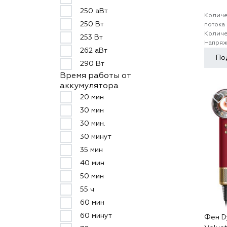
250 аВт
Количе
250 Вт
потока
Количе
253 Вт
Напряж
262 аВт
По
290 Вт
Время работы от
аккумулятора
20 мин
30 мин
30 мин.
30 минут
35 мин
40 мин
50 мин
55 ч
60 мин
60 минут
Фен Dy