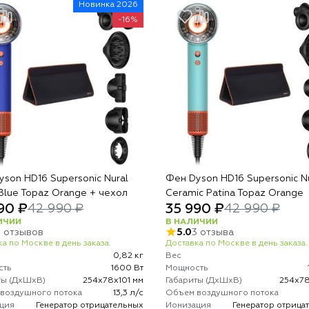
Новинка 2026
-16%
son HD16 Supersonic Nural
Фен Dyson HD16 Supersonic N
Blue Topaz Orange + чехол
Ceramic Patina Topaz Orange
90 ₽
35 990 ₽
42 990 ₽
42 990 ₽
ИЧИИ
В НАЛИЧИИ
7 отзывов
5.0
3 отзыва
а по Москве в день заказа.
Доставка по Москве в день заказа.
0,82 кг
Вес
сть
1600 Вт
Мощность
ты (ДхШхВ)
254х78х101 мм
Габариты (ДхШхВ)
254х78
воздушного потока
13,3 л/с
Объем воздушного потока
ция
Генератор отрицательных
Ионизация
Генератор отрица