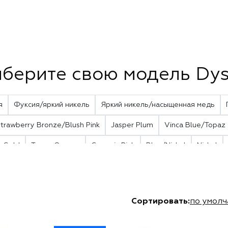
берите свою модель Dy
я
Фуксия/яркий никель
Яркий никель/насыщенная медь
trawberry Bronze/Blush Pink
Jasper Plum
Vinca Blue/Topaz
e Gold
Topaz Orange
Ceramic Pink
Blue/Nickel
Nickel
Сортировать:
по умол