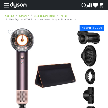
0
0
Главная
Каталог
Уход за волосами
Фены
Фен Dyson HD16 Supersonic Nural Jasper Plum + чехол
Новинка 2026