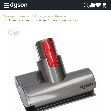
0
0
Главная
Каталог
Аксессуары
Насадки
Мини-электрощетка с защитой от наматывания волос