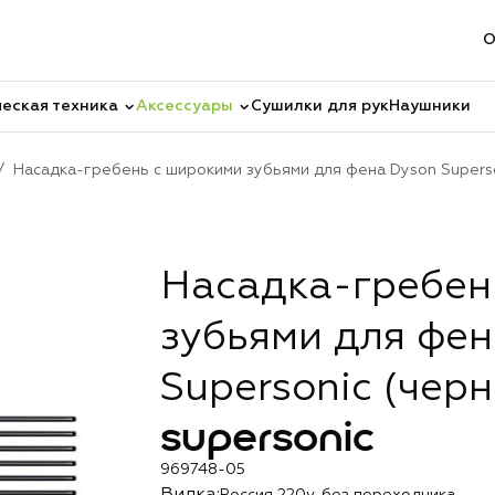
О
еская техника
Аксессуары
Сушилки для рук
Наушники
Насадка-гребень с широкими зубьями для фена Dyson Superso
Насадка-гребен
зубьями для фен
Supersonic (черн
supersonic
969748-05
Россия 220v, без переходника