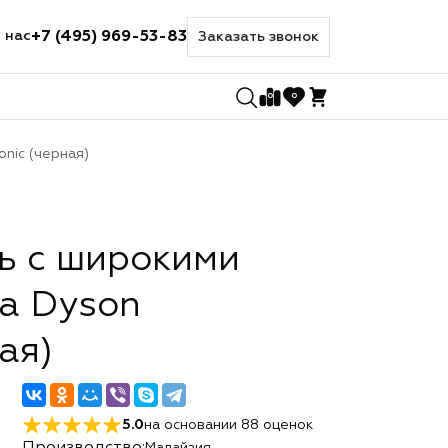
+7 (495) 969-53-83
 нас
Заказать звонок
0
0
nic (черная)
ь с широкими
а Dyson
ая)
5.0
на основании
88
оценок
Малайзия