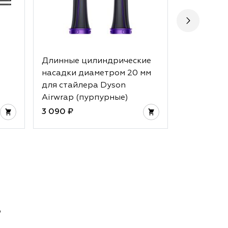
Длинные цилиндрические
Мини-эле
насадки диаметром 20 мм
защитой 
для стайлера Dyson
волос
Airwrap (пурпурные)
3 090 ₽
3 990 ₽
е