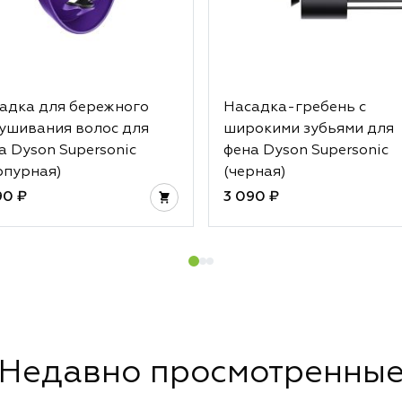
адка для бережного
Насадка-гребень с
ушивания волос для
широкими зубьями для
а Dyson Supersonic
фена Dyson Supersonic
рпурная)
(черная)
90 ₽
3 090 ₽
Недавно просмотренны