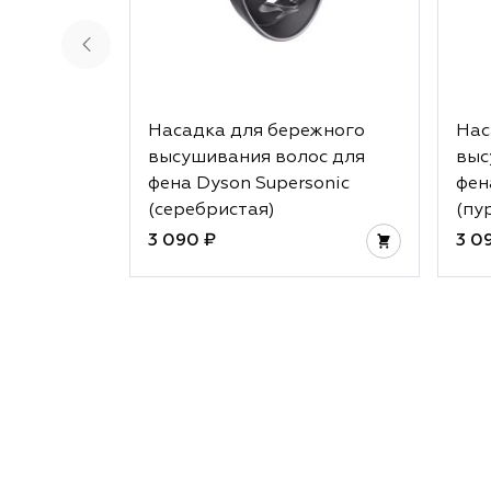
Насадка для бережного
Нас
высушивания волос для
выс
фена Dyson Supersonic
фен
(серебристая)
(пу
3 090 ₽
3 0