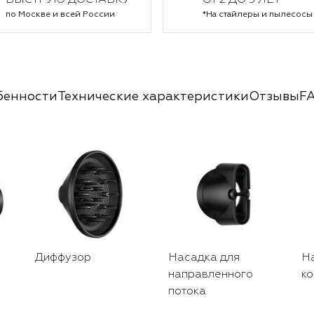
БЫСТРУЮ ДОСТАВКУ
ОТ 2 ДО 5 ЛЕТ*
по Москве и всей России
*На стайлеры и пылесосы
бенности
Технические характеристики
Отзывы
F
Диффузор
Насадка для
Н
направленного
ко
потока