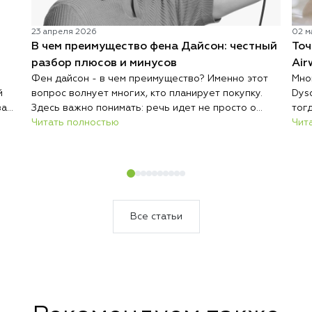
23 апреля 2026
02 м
В чем преимущество фена Дайсон: честный
Точ
разбор плюсов и минусов
Air
Фен дайсон - в чем преимущество? Именно этот
Мно
й
вопрос волнует многих, кто планирует покупку.
Dys
за
Здесь важно понимать: речь идет не просто о
тог
дорогом гаджете, а о технологичном инструменте
Читать полностью
200
Чит
стро
для ухода за волосами. Современный фен
усл
енд
отличается от обычных моделей не только ценой,
пов
но и подходом к сушке и укладке. Производитель
кон
сделал акцент на безопасности, скорости и
ой
комфорте использования. Именно поэтому Дайсон
нее
часто выбирают как профессионалы, так и
Все статьи
обычные пользователи. Однако перед покупкой
важно разобрать реальные плюсы и каждый
возможный недостаток, чтобы решение было
осознанным.