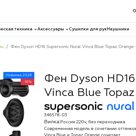
О
еская техника
Аксессуары
Сушилки для рук
Наушники
ны
Фен Dyson HD16 Supersonic Nural Vinca Blue Topaz Orange
Новинка 2026
Фен Dyson HD16 
-16%
Vinca Blue Topaz
supersonic
nural
346578-03
Вилка:
Россия 220v, без переходника
Современная модель в сочетании оттенко
Vinca Blue и Topaz Orange сочетает