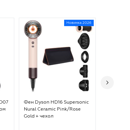
Новинка 2026
HD07
Фен Dyson HD16 Supersonic
Фен Dyson
ном
Nural Ceramic Pink/Rose
Nural Velv
Gold + чехол
чехол