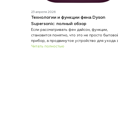
23 апреля 2026
Технологии и функции фена Dyson
Supersonic: полный обзор
Если рассматривать фен дайсон, функции,
становится понятно, что это не просто бытово
прибор, а продвинутое устройство для ухода 
волосами. Современный фен сочетает в себе
Читать полностью
технологии, которые позволяют не только бы
сушить, но и безопасно выполнять укладку. Бр
Дайсон делает акцент на интеллектуальном
управлении и защите волос. Каждая функция
здесь направлена на комфорт и результат. Так
подход делает устройство заметно эффектив
стандартных моделей.