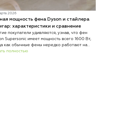
арта 2026
02 марта 2026
ная мощность фена Dyson и стайлера
Какой фен D
wrap: характеристики и сравнение
моделям под
гие покупатели удивляются, узнав, что фен
Если вы не зн
on Supersonic имеет мощность всего 1600 Вт,
ответ зависит 
да как обычные фены нередко работают на
желаемого рез
0 Вт и выше. При этом при сопоставимых
ать полностью
разработала л
Читать полно
овиях Dyson сушит волосы быстрее, меньше их
любой случай:
реждает и весит меньше большинства
HD16 Nural, H
курентов.
Airwrap и выпр
имеет свои ос
гиде мы помо
устройство.