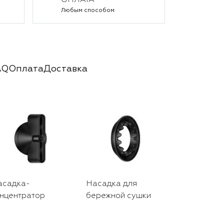
ОПЛАТА
Любым способом
AQ
Оплата
Доставка
асадка-
Насадка для
Дорожный 
нцентратор
бережной сушки
черного ц