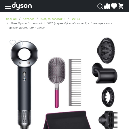
0
0
Главная
Каталог
Уход за волосами
Фены
Фен Dyson Supersonic HD07 (черный/серебристый) с 5 насадками и
черным дорожным чехлом