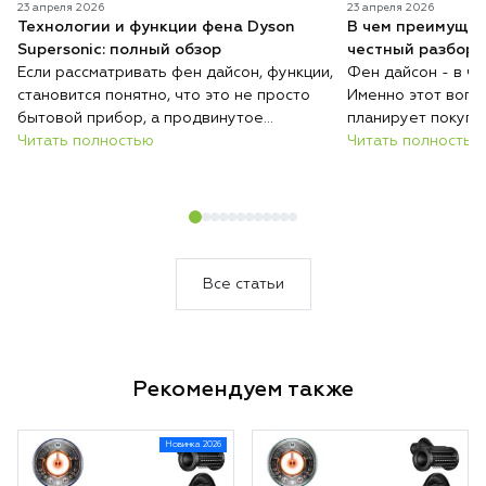
23 апреля 2026
23 апреля 2026
Технологии и функции фена Dyson
В чем преимущес
Supersonic: полный обзор
честный разбор 
Если рассматривать фен дайсон, функции,
Фен дайсон - в ч
становится понятно, что это не просто
Именно этот вопро
бытовой прибор, а продвинутое
планирует покупк
устройство для ухода за волосами.
Читать полностью
понимать: речь ид
Читать полностью
Современный фен сочетает в себе
дорогом гаджете,
технологии, которые позволяют не
инструменте для у
только быстро сушить, но и безопасно
Современный фен 
выполнять укладку. Бренд Дайсон делает
обычных моделей 
акцент на интеллектуальном управлении
подходом к сушке 
и защите волос. Каждая функция здесь
Производитель сд
Все статьи
направлена на комфорт и результат.
безопасности, ск
Такой подход делает устройство заметно
использования. И
эффективнее стандартных моделей.
часто выбирают к
и обычные пользо
Рекомендуем также
покупкой важно р
плюсы и каждый в
чтобы решение бы
Новинка 2026