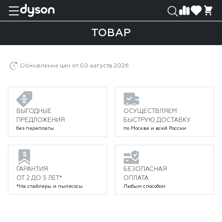
0
0
ТОВАР
Главная
Каталог
Пылесосы
Беспроводные пылесосы Dyson
Пылесосы Dyson V15
Товар
Обновление цен от 08 августа 2026
ВЫГОДНЫЕ
ОСУЩЕСТВЛЯЕМ
ПРЕДЛОЖЕНИЯ
БЫСТРУЮ ДОСТАВКУ
без переплаты
по Москве и всей России
ГАРАНТИЯ
БЕЗОПАСНАЯ
ОТ 2 ДО 5 ЛЕТ*
ОПЛАТА
*На стайлеры и пылесосы
Любым способом