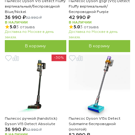
Пылесос Dyson V15 Detect Fluffy
Пылесос Dyson g5gr (V15) Detect
вертикальный/беспроводной
Fluffy вертикальный/
Blue/Nickel
беспроводной Purple
36 990 ₽
42 990 ₽
52 990 ₽
В НАЛИЧИИ
В НАЛИЧИИ
5.0
3 отзыва
5.0
3 отзыва
Доставка по Москве в день
Доставка по Москве в день
заказа.
заказа.
В корзину
В корзину
-30%
Пылесос ручной (handstick)
Пылесос Dyson V15s Detect
Dyson V15 Detect Absolute
Submarine беспроводной
36 990 ₽
(золотой)
52 990 ₽
В НАЛИЧИИ