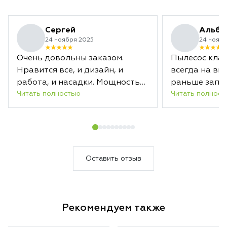
стабильности каж
Сергей
Альби
24 ноября 2025
24 ноябр
Очень довольны заказом.
Пылесос клас
Нравится все, и дизайн, и
всегда на вы
работа, и насадки. Мощность
раньше запл
Читать полностью
Читать полност
отличная. Заряда хватает
срока.
надолго. А новая насадка с
лазером действительно
подсвечивает загрязненные
области. В общем, уборка
теперь в удовольствие.
Оставить отзыв
Несмотря на то, что пылесосим
мы каждый день, Дайсон за
один раз собрал кучу пыли.
Рекомендуем также