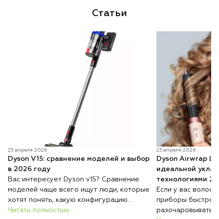
Статьи
23 апреля 2026
23 апреля 2026
Dyson V15: сравнение моделей и выбор
Dyson Airwrap Lo
в 2026 году
идеальной уклад
Вас интересует Dyson v15? Сравнение
технологиями 20
моделей чаще всего ищут люди, которые
Если у вас волосы
хотят понять, какую конфигурацию
приборы быстро 
выбрать и чем они отличаются. Несмотря
Читать полностью
разочаровывать: 