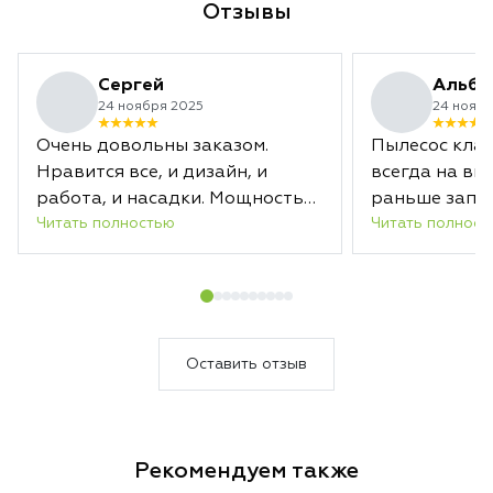
Отзывы
инструмент для те
стабильности каж
Сергей
Альби
24 ноября 2025
24 ноябр
Очень довольны заказом.
Пылесос клас
Нравится все, и дизайн, и
всегда на вы
работа, и насадки. Мощность
раньше запл
Читать полностью
Читать полност
отличная. Заряда хватает
срока.
надолго. А новая насадка с
лазером действительно
подсвечивает загрязненные
области. В общем, уборка
теперь в удовольствие.
Оставить отзыв
Несмотря на то, что пылесосим
мы каждый день, Дайсон за
один раз собрал кучу пыли.
Рекомендуем также