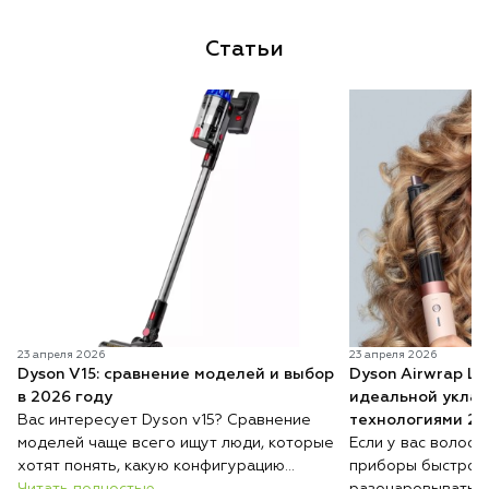
Статьи
23 апреля 2026
23 апреля 2026
Dyson V15: сравнение моделей и выбор
Dyson Airwrap Lo
в 2026 году
идеальной уклад
Вас интересует Dyson v15? Сравнение
технологиями 20
моделей чаще всего ищут люди, которые
Если у вас волосы
хотят понять, какую конфигурацию
приборы быстро 
выбрать и чем они отличаются. Несмотря
Читать полностью
разочаровывать: 