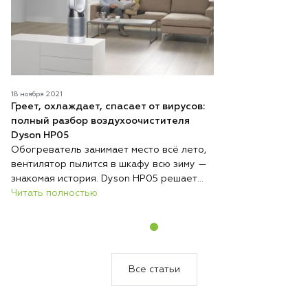
18 ноября 2021
Греет, охлаждает, спасает от вирусов:
полный разбор воздухоочистителя
Dyson HP05
Обогреватель занимает место всё лето,
вентилятор пылится в шкафу всю зиму —
знакомая история. Dyson HP05 решает
эту проблему радикально: один
Читать полностью
компактный прибор круглый год стоит на
одном месте и выполняет три функции —
обогревает, охлаждает и непрерывно
очищает воздух. Никакой сезонной
перестановки техники, никакого поиска
Все статьи
места для хранения.