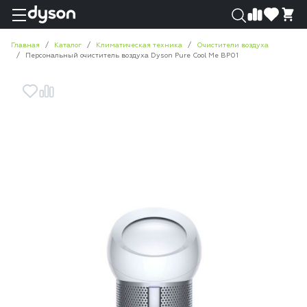
0
0
Главная
Каталог
Климатическая техника
Очистители воздуха
Персональный очиститель воздуха Dyson Pure Cool Me BP01