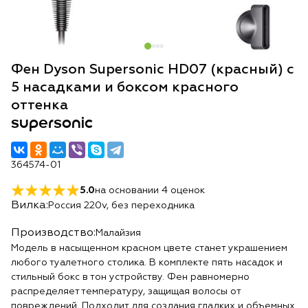
Фен Dyson Supersonic HD07 (красный) с
5 насадками и боксом красного
оттенка
supersonic
364574-01
5.0
на основании
4
оценок
Вилка:
Россия 220v, без переходника
Производство:
Малайзия
Модель в насыщенном красном цвете станет украшением
любого туалетного столика. В комплекте пять насадок и
стильный бокс в тон устройству. Фен равномерно
распределяет температуру, защищая волосы от
повреждений. Подходит для создания гладких и объемных