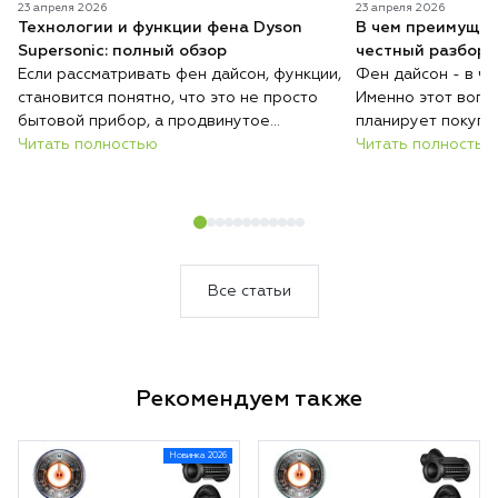
23 апреля 2026
23 апреля 2026
Технологии и функции фена Dyson
В чем преимущес
Supersonic: полный обзор
честный разбор 
Если рассматривать фен дайсон, функции,
Фен дайсон - в ч
становится понятно, что это не просто
Именно этот вопро
бытовой прибор, а продвинутое
планирует покупк
устройство для ухода за волосами.
Читать полностью
понимать: речь ид
Читать полностью
Современный фен сочетает в себе
дорогом гаджете,
технологии, которые позволяют не
инструменте для у
только быстро сушить, но и безопасно
Современный фен 
выполнять укладку. Бренд Дайсон делает
обычных моделей 
акцент на интеллектуальном управлении
подходом к сушке 
и защите волос. Каждая функция здесь
Производитель сд
Все статьи
направлена на комфорт и результат.
безопасности, ск
Такой подход делает устройство заметно
использования. И
эффективнее стандартных моделей.
часто выбирают к
и обычные пользо
Рекомендуем также
покупкой важно р
плюсы и каждый в
чтобы решение бы
Новинка 2026