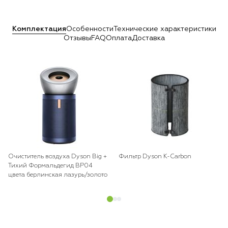
Комплектация
Особенности
Технические характеристики
Отзывы
FAQ
Оплата
Доставка
Очиститель воздуха Dyson Big +
Фильтр Dyson K-Carbon
Тихий Формальдегид BP04
цвета берлинская лазурь/золото