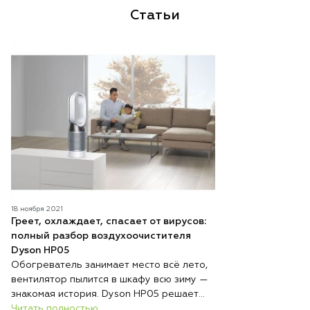
Статьи
18 ноября 2021
Греет, охлаждает, спасает от вирусов:
полный разбор воздухоочистителя
Dyson HP05
Обогреватель занимает место всё лето,
вентилятор пылится в шкафу всю зиму —
знакомая история. Dyson HP05 решает
эту проблему радикально: один
Читать полностью