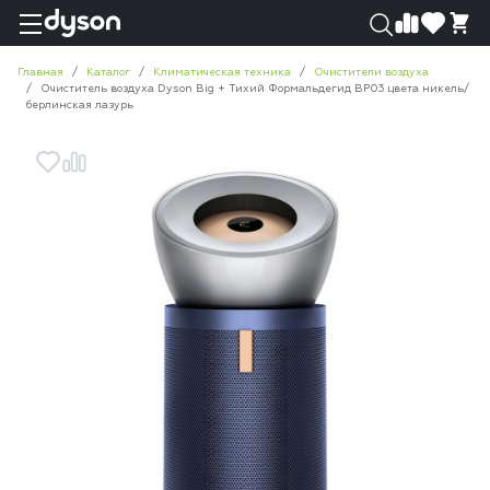
0
0
Главная
Каталог
Климатическая техника
Очистители воздуха
Очиститель воздуха Dyson Big + Тихий Формальдегид BP03 цвета никель/
берлинская лазурь