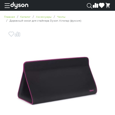
0
0
Главная
Каталог
Аксессуары
Чехлы
Дорожный чехол для стайлера Dyson Airwrap (фуксия)