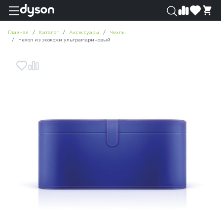
0
0
Главная
Каталог
Аксессуары
Чехлы
Чехол из экокожи ультрамариновый