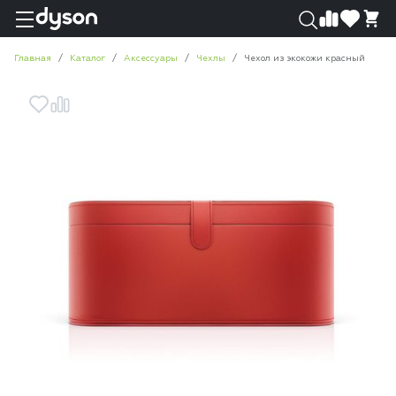
0
0
Главная
Каталог
Аксессуары
Чехлы
Чехол из экокожи красный