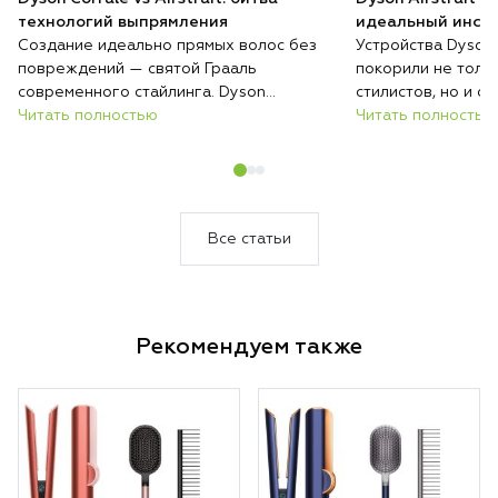
технологий выпрямления
идеальный инстр
Создание идеально прямых волос без
Устройства Dyson
повреждений — святой Грааль
покорили не толь
современного стайлинга. Dyson
стилистов, но и 
предлагает два принципиально разных
Читать полностью
красивых причесок
Читать полностью
решения этой задачи: классический
и мультистайлер A
утюжок Corrale с революционными
флагманских прод
гибкими пластинами и инновационный
которых решает о
Airstrait, который выпрямляет потоком
Разбираемся, како
воздуха. Разбираемся, какая технология
именно вам.
Все статьи
подойдет именно вам.
Рекомендуем также