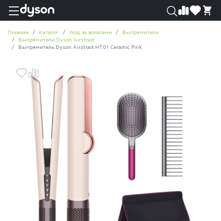
0
0
Главная
Каталог
Уход за волосами
Выпрямители
Выпрямители Dyson Airstrait
Выпрямитель Dyson Airstrait HT01 Ceramic Pink