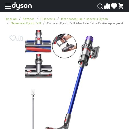
0
0
Главная
Каталог
Пылесосы
Беспроводные пылесосы Dyson
Пылесосы Dyson V11
Пылесос Dyson V11 Absolute Extra Pro беспроводной