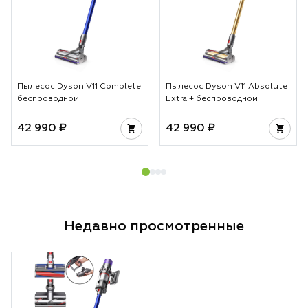
За счет этого укл
аккуратной и вы 
предсказуемый ре
достигается без л
не просто гаджет
инструмент для те
Пылесос Dyson V11 Complete
Пылесос Dyson V11 Absolute
стабильности каж
беспроводной
Extra + беспроводной
42 990 ₽
42 990 ₽
Недавно просмотренные