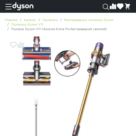
0
0
Главная
Каталог
Пылесосы
Беспроводные пылесосы Dyson
Пылесосы Dyson V11
Пылесос Dyson V11 Absolute Extra Pro беспроводной (золотой)