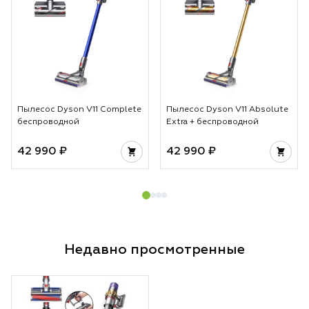
особенно важно д
За счет этого укл
аккуратной и вы 
предсказуемый ре
достигается без л
не просто гаджет
инструмент для те
Пылесос Dyson V11 Complete
Пылесос Dyson V11 Absolute
стабильности каж
беспроводной
Extra + беспроводной
42 990 ₽
42 990 ₽
Недавно просмотренные