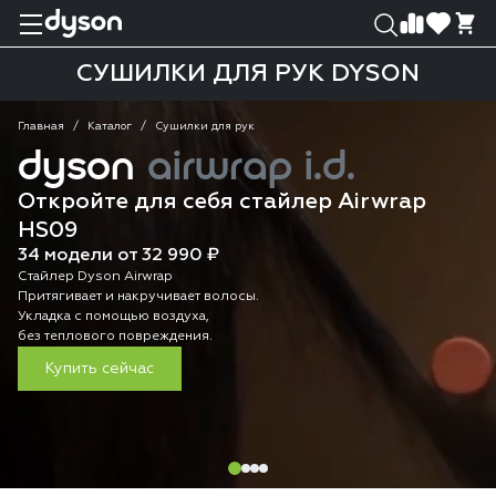
0
0
СУШИЛКИ ДЛЯ РУК DYSON
Главная
Каталог
Сушилки для рук
dyson
airwrap i.d.
Откройте для себя стайлер Airwrap
HS09
34 модели от 32 990 ₽
Стайлер Dyson Airwrap
Притягивает и накручивает волосы.
Укладка с помощью воздуха,
без теплового повреждения.
Купить сейчас