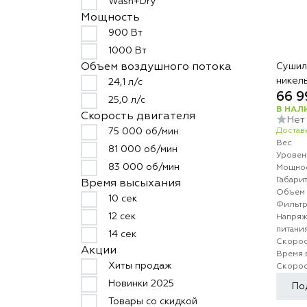
Wash+Dry
Мощность
900 Вт
1000 Вт
Сушилк
Объем воздушного потока
никел
24,1 л/с
66 9
25,0 л/с
В НАЛ
Скорость двигателя
Нет
Доставк
75 000 об/мин
Вес
81 000 об/мин
Уровен
83 000 об/мин
Мощно
Габари
Время высыхания
Объем 
10 сек
Фильт
12 сек
Напряж
питани
14 сек
Скорос
Акции
Время 
Хиты продаж
Скорос
Новинки 2025
По
Товары со скидкой