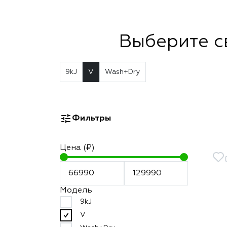
Выберите с
9kJ
V
Wash+Dry
Фильтры
Цена (₽)
Модель
9kJ
V