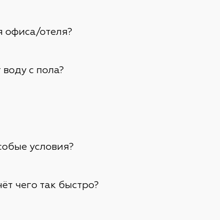
я офиса/отеля?
 воду с пола?
собые условия?
чёт чего так быстро?