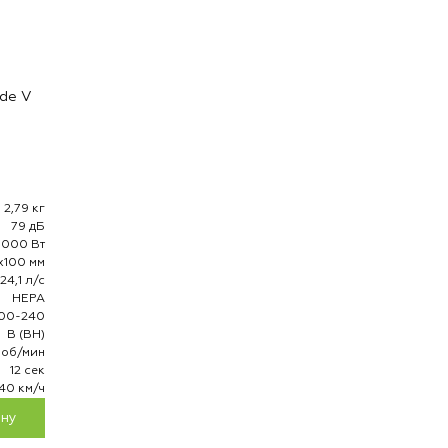
ade V
2,79 кг
79 дБ
1000 Вт
x100 мм
24,1 л/с
HEPA
200-240
В (ВН)
 об/мин
12 сек
40 км/ч
ину