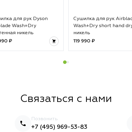
илка для рук Dyson
Сушилка для рук Airbla
blade Wash+Dry
Wash+Dry short hand dr
тенная никель
никель
 990 ₽
119 990 ₽
Связаться с нами
Позвонить
+7 (495) 969-53-83