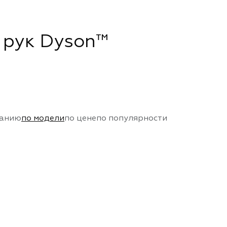
 рук Dyson™
чанию
по модели
по цене
по популярности