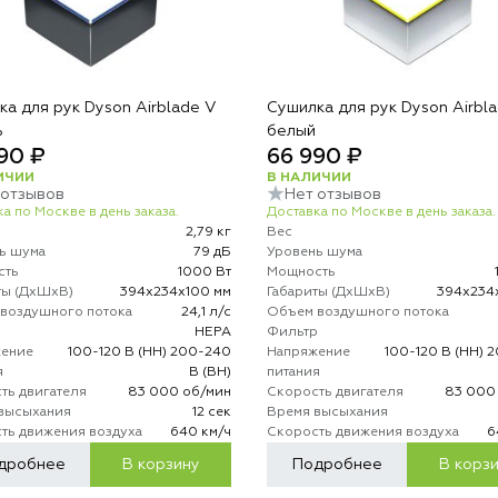
а для рук Dyson Airblade V
Сушилка для рук Dyson Airbl
ь
белый
90 ₽
66 990 ₽
ИЧИИ
В НАЛИЧИИ
 отзывов
Нет отзывов
а по Москве в день заказа.
Доставка по Москве в день заказа.
2,79 кг
Вес
ь шума
79 дБ
Уровень шума
сть
1000 Вт
Мощность
ты (ДхШхВ)
394x234x100 мм
Габариты (ДхШхВ)
394x234
воздушного потока
24,1 л/с
Объем воздушного потока
р
HEPA
Фильтр
ение
100-120 В (НН) 200-240
Напряжение
100-120 В (НН) 
я
В (ВН)
питания
ть двигателя
83 000 об/мин
Скорость двигателя
83 000
высыхания
12 сек
Время высыхания
ть движения воздуха
640 км/ч
Скорость движения воздуха
6
дробнее
В корзину
Подробнее
В корз