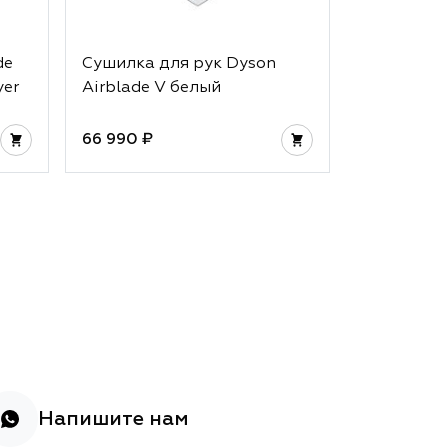
de
Сушилка для рук Dyson
Сушилка д
yer
Airblade V белый
Airblade 
66 990 ₽
66 990 ₽
Напишите нам