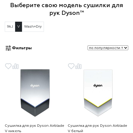
Выберите свою модель сушилки для
рук Dyson™
9kJ
V
Wash+Dry
Фильтры
Сушилка для рук Dyson Airblade
Сушилка для рук Dyson Airblade
V никель
V белый