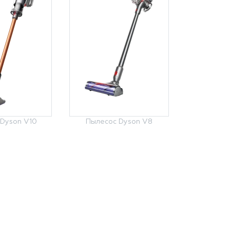
Dyson V10
Пылесос Dyson V8