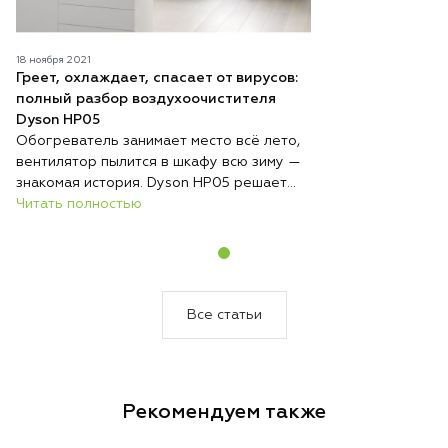
18 ноября 2021
Греет, охлаждает, спасает от вирусов:
полный разбор воздухоочистителя
Dyson HP05
Обогреватель занимает место всё лето,
вентилятор пылится в шкафу всю зиму —
знакомая история. Dyson HP05 решает
эту проблему радикально: один
Читать полностью
компактный прибор круглый год стоит на
одном месте и выполняет три функции —
обогревает, охлаждает и непрерывно
очищает воздух. Никакой сезонной
перестановки техники, никакого поиска
Все статьи
места для хранения.
Рекомендуем также