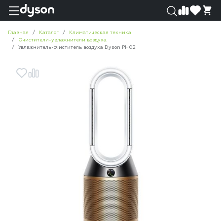
0
0
Главная
Каталог
Климатическая техника
Очистители-увлажнители воздуха
Увлажнитель-очиститель воздуха Dyson PH02