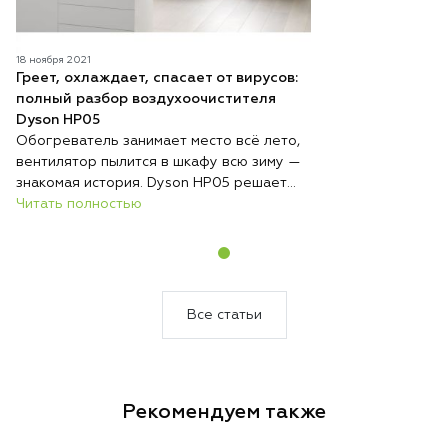
18 ноября 2021
Греет, охлаждает, спасает от вирусов:
полный разбор воздухоочистителя
Dyson HP05
Обогреватель занимает место всё лето,
вентилятор пылится в шкафу всю зиму —
знакомая история. Dyson HP05 решает
эту проблему радикально: один
Читать полностью
компактный прибор круглый год стоит на
одном месте и выполняет три функции —
обогревает, охлаждает и непрерывно
очищает воздух. Никакой сезонной
перестановки техники, никакого поиска
Все статьи
места для хранения.
Рекомендуем также