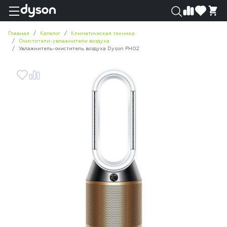
0
0
Главная
Каталог
Климатическая техника
Очистители-увлажнители воздуха
Увлажнитель-очиститель воздуха Dyson PH02