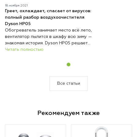
18 ноября 2021
Греет, охлаждает, спасает от вирусов:
полный разбор воздухоочистителя
Dyson HP05
Обогреватель занимает место всё лето,
вентилятор пылится в шкафу всю зиму —
знакомая история. Dyson HP05 решает
эту проблему радикально: один
Читать полностью
компактный прибор круглый год стоит на
одном месте и выполняет три функции —
обогревает, охлаждает и непрерывно
очищает воздух. Никакой сезонной
перестановки техники, никакого поиска
Все статьи
места для хранения.
Рекомендуем также