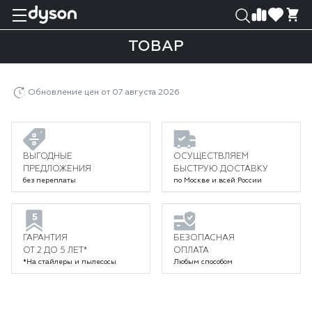
0
0
ТОВАР
Главная
Каталог
Пылесосы
Проводные пылесосы Dyson
Товар
Обновление цен от 07 августа 2026
ВЫГОДНЫЕ
ОСУЩЕСТВЛЯЕМ
ПРЕДЛОЖЕНИЯ
БЫСТРУЮ ДОСТАВКУ
без переплаты
по Москве и всей России
ГАРАНТИЯ
БЕЗОПАСНАЯ
ОТ 2 ДО 5 ЛЕТ*
ОПЛАТА
*На стайлеры и пылесосы
Любым способом