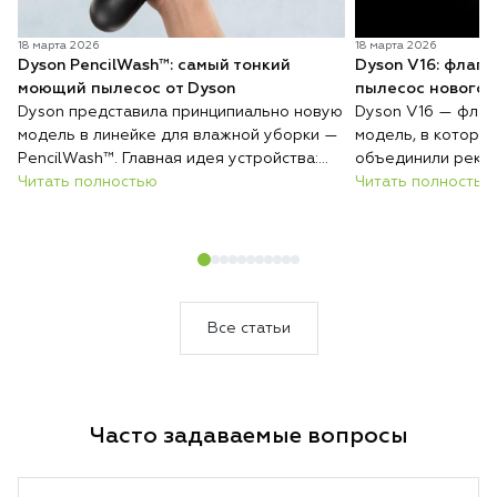
18 марта 2026
18 марта 2026
Dyson PencilWash™: самый тонкий
Dyson V16: флаг
моющий пылесос от Dyson
пылесос нового 
Dyson представила принципиально новую
Dyson V16 — флаг
модель в линейке для влажной уборки —
модель, в которо
PencilWash™. Главная идея устройства:
объединили реко
сверхтонкий и лёгкий корпус без каких-
Читать полностью
всасывания, авто
Читать полностью
либо уступок в гигиене и эффективности
покрытиям и инте
очистки.
загрязнений. Резу
который сам подс
уборки и делает 
быстрее и эффект
Все статьи
Часто задаваемые вопросы