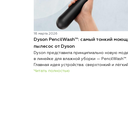
18 марта 2026
Dyson PencilWash™: самый тонкий моющ
пылесос от Dyson
Dyson представила принципиально новую мод
в линейке для влажной уборки — PencilWash™.
Главная идея устройства: сверхтонкий и лёгки
корпус без каких-либо уступок в гигиене и
Читать полностью
эффективности очистки.