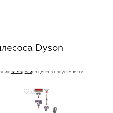
ылесоса Dyson
чанию
по модели
по цене
по популярности