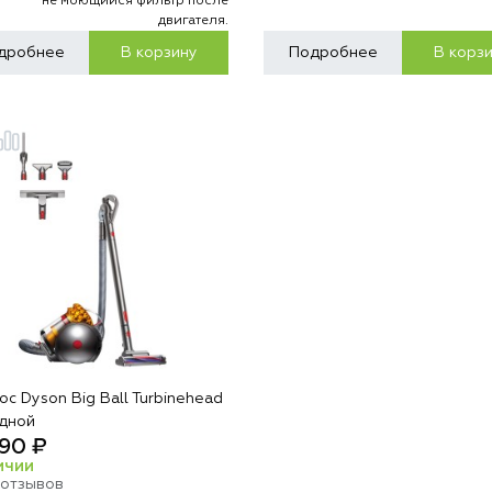
не моющийся фильтр после
двигателя.
дробнее
В корзину
Подробнее
В корз
с Dyson Big Ball Turbinehead
дной
90 ₽
ИЧИИ
 отзывов