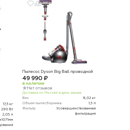
Пылесос Dyson Big Ball проводной
49 990 ₽
В НАЛИЧИИ
Нет отзывов
Доставка по Москве в день заказа.
Вес
8,02 кг
Объем пылесборника
1,5 л
17,3 кг
Фильтр
Усовершенствованная
290 Вт
фильтрация
2,05 л
х1071мм
дования