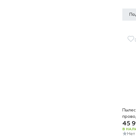
По
Пылесо
прово
45 9
В НАЛ
Нет