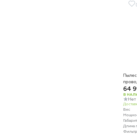
Пылесо
прово
64 9
В НАЛ
Нет
Доставк
Вес
Мощно
Габари
Длина 
Фильт