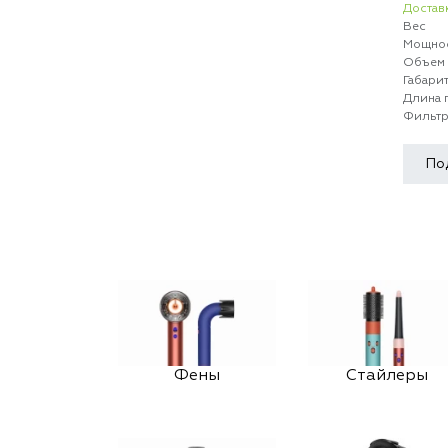
Доставк
Вес
Мощнос
Объем 
Габари
Длина 
Фильт
По
Фены
Стайлеры