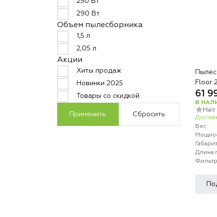
250 Вт
290 Вт
Объем пылесборника
1,5 л
2,05 л
Акции
Хиты продаж
Пылесо
Floor
Новинки 2025
61 9
Товары со скидкой
В НАЛ
Нет
Применить
Сбросить
Доставк
Вес
Мощно
Габари
Длина 
Фильт
По