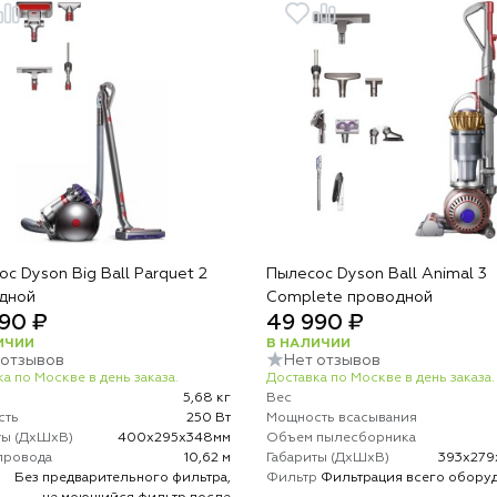
с Dyson Big Ball Parquet 2
Пылесос Dyson Ball Animal 3
дной
Complete проводной
90 ₽
49 990 ₽
ИЧИИ
В НАЛИЧИИ
 отзывов
Нет отзывов
а по Москве в день заказа.
Доставка по Москве в день заказа.
5,68 кг
Вес
сть
250 Вт
Мощность всасывания
ты (ДхШхВ)
400х295х348мм
Объем пылесборника
провода
10,62 м
Габариты (ДхШхВ)
393х279
р
Без предварительного фильтра,
Фильтр
Фильтрация всего обору