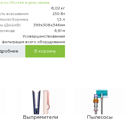
а по Москве в день заказа.
8,02 кг
ть всасывания
250 Вт
пылесборника
1,5 л
ты (ДхШхВ)
399х308х346мм
провода
6,61 м
р
Усовершенствованная
фильтрация всего оборудования
дробнее
В корзину
Выпрямители
Пылесосы