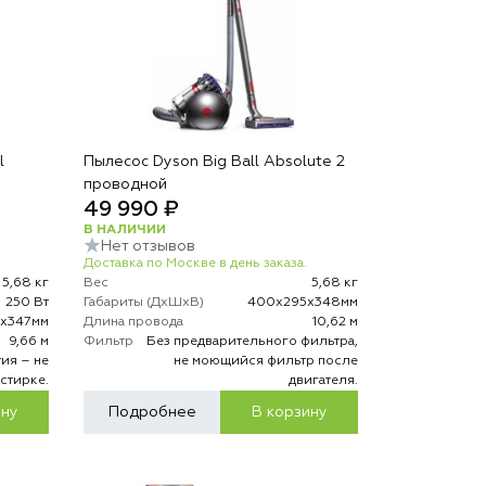
l
Пылесос Dyson Big Ball Absolute 2
проводной
49 990 ₽
В НАЛИЧИИ
Нет отзывов
Доставка по Москве в день заказа.
5,68 кг
Вес
5,68 кг
250 Вт
Габариты (ДхШхВ)
400х295х348мм
5х347мм
Длина провода
10,62 м
9,66 м
Фильтр
Без предварительного фильтра,
ия – не
не моющийся фильтр после
стирке.
двигателя.
ину
Подробнее
В корзину