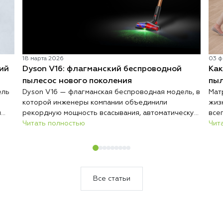
18 марта 2026
03 ф
ий
Dyson V16: флагманский беспроводной
Как
пылесос нового поколения
пыл
ель
Dyson V16 — флагманская беспроводная модель, в
Мат
которой инженеры компании объединили
жиз
й
рекордную мощность всасывания, автоматическую
все
адаптацию к покрытиям и интеллектуальный
Читать полностью
отм
Чит
анализ загрязнений. Результат — пылесос,
экс
который сам подстраивается под условия уборки
выз
и делает весь процесс заметно быстрее и
кач
эффективнее.
соз
сро
Все статьи