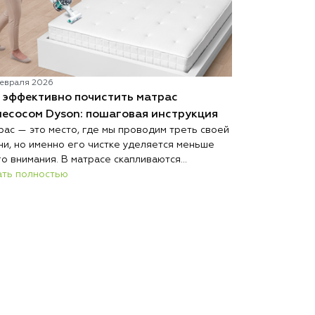
евраля 2026
12 января 2026
 эффективно почистить матрас
Как выбрать
У пылесосов 
есосом Dyson: пошаговая инструкция
философия, св
рас — это место, где мы проводим треть своей
широкий модел
ни, но именно его чистке уделяется меньше
разобраться, 
Читать полно
го внимания. В матрасе скапливаются
порадовала.
ершие клетки кожи, пылевые клещи, их
ать полностью
кременты и аллергены, которые могут
ывать проблемы с дыханием и ухудшать
ество сна. Регулярная чистка матраса помогает
дать здоровую среду для отдыха и продлить
к службы изделия.