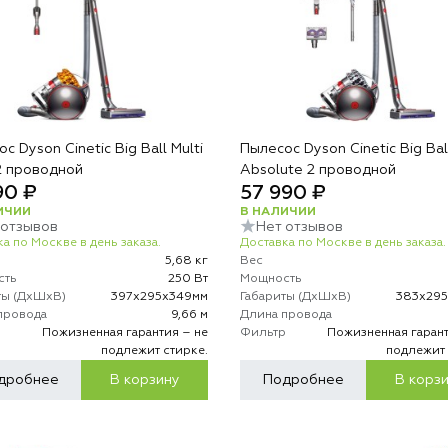
с Dyson Cinetic Big Ball Multi
Пылесос Dyson Cinetic Big Bal
 2 проводной
Absolute 2 проводной
90 ₽
57 990 ₽
ИЧИИ
В НАЛИЧИИ
 отзывов
Нет отзывов
а по Москве в день заказа.
Доставка по Москве в день заказа.
5,68 кг
Вес
сть
250 Вт
Мощность
ты (ДхШхВ)
397х295х349мм
Габариты (ДхШхВ)
383х29
провода
9,66 м
Длина провода
р
Пожизненная гарантия – не
Фильтр
Пожизненная гарант
подлежит стирке.
подлежит 
дробнее
В корзину
Подробнее
В корз