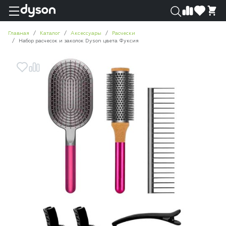
0
0
Главная
Каталог
Аксессуары
Расчески
Набор расчесок и заколок Dyson цвета Фуксия