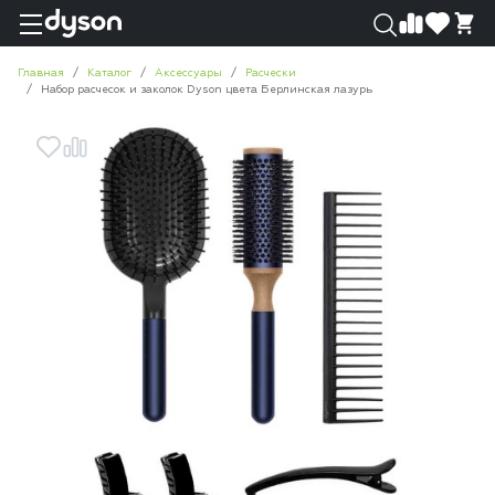
0
0
Главная
Каталог
Аксессуары
Расчески
Набор расчесок и заколок Dyson цвета Берлинская лазурь