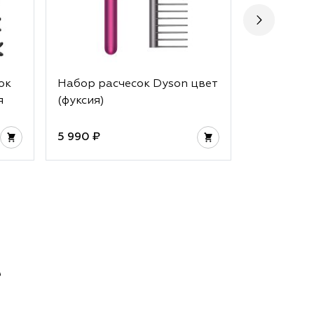
ок
Набор расчесок Dyson цвет
Набор рас
я
(фуксия)
(берлинск
5 990 ₽
5 990 ₽
е