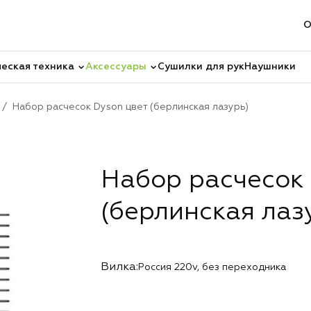
О
еская техника
Аксессуары
Сушилки для рук
Наушники
Набор расчесок Dyson цвет (берлинская лазурь)
Набор расчесок 
(берлинская лаз
Вилка:
Россия 220v, без переходника