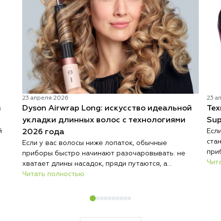
23 апреля 2026
23 а
в
Dyson Airwrap Long: искусство идеальной
Тех
укладки длинных волос с технологиями
Sup
й
Есл
2026 года
ста
Если у вас волосы ниже лопаток, обычные
при
приборы быстро начинают разочаровывать: не
вол
Чит
хватает длины насадок, пряди путаются, а
 пор
тех
результат нестабильный. Именно поэтому дайсон
Читать полностью
ля
суш
стайлер для длинных волос стал отдельным
ные
Дай
направлением, а не просто маркетинговым ходом.
упр
Линейка ориентирована на обладательниц
зде
роскошных локонов, у которых большая длина,