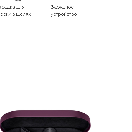
асадка для
Зарядное
Док-станц
орки в щелях
устройство