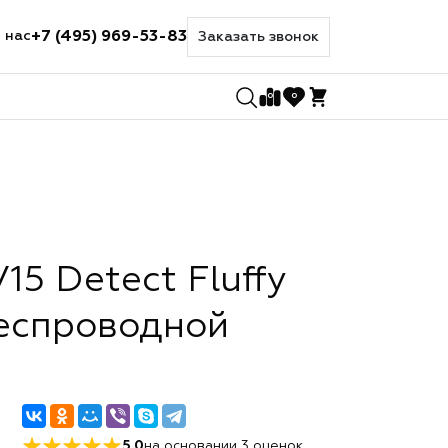
+7 (495) 969-53-83
 нас
Заказать звонок
0
0
15 Detect Fluffy
еспроводной
5.0
на основании
3
оценок