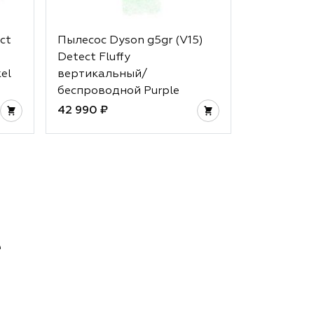
ct
Пылесос Dyson g5gr (V15)
Пылесос р
Detect Fluffy
Dyson V15
el
вертикальный/
беспроводной Purple
42 990 ₽
36 990 ₽
е