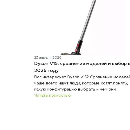
23 апреля 2026
Dyson V15: сравнение моделей и выбор 
2026 году
Вас интересует Dyson v15? Сравнение моделе
чаще всего ищут люди, которые хотят понять,
какую конфигурацию выбрать и чем они
отличаются. Несмотря на то что на рынке
Читать полностью
появилось много новинок, этот пылесос до сих
считается одним из самых удачных решений д
дома. Бренд Dyson продолжает выпускать раз
версии устройства с разными насадками и
фильтрацией. Именно поэтому важно сделать