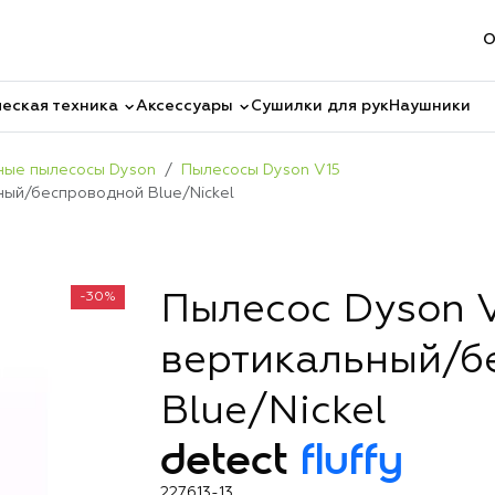
О
еская техника
Аксессуары
Сушилки для рук
Наушники
ные пылесосы Dyson
Пылесосы Dyson V15
ьный/беспроводной Blue/Nickel
-30%
Пылесос Dyson V
вертикальный/б
Blue/Nickel
detect
fluffy
227613-13