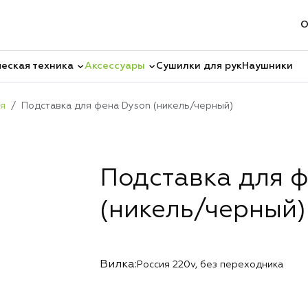
О
еская техника
Аксессуары
Сушилки для рук
Наушники
я
Подставка для фена Dyson (никель/черный)
Подставка для 
(никель/черный)
Вилка:
Россия 220v, без переходника