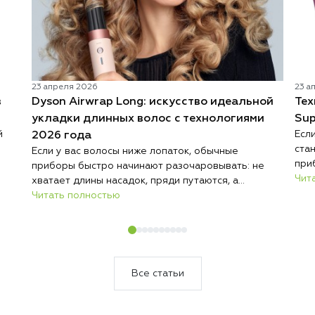
23 апреля 2026
23 а
в
Dyson Airwrap Long: искусство идеальной
Тех
укладки длинных волос с технологиями
Sup
й
Есл
2026 года
ста
Если у вас волосы ниже лопаток, обычные
при
приборы быстро начинают разочаровывать: не
вол
Чит
хватает длины насадок, пряди путаются, а
 пор
тех
результат нестабильный. Именно поэтому дайсон
Читать полностью
ля
суш
стайлер для длинных волос стал отдельным
ные
Дай
направлением, а не просто маркетинговым ходом.
упр
Линейка ориентирована на обладательниц
зде
роскошных локонов, у которых большая длина,
а
под
где важно равномерно прогревать и аккуратно
Все статьи
ста
обрабатывать каждую прядь. Такие устройства
м
производитель старается разрабатывать
е
специально под различный тип волос, чтобы не