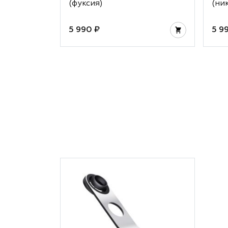
(фуксия)
(ни
5 990 ₽
5 9