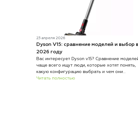
23 апреля 2026
Dyson V15: сравнение моделей и выбор 
2026 году
Вас интересует Dyson v15? Сравнение моделе
чаще всего ищут люди, которые хотят понять,
какую конфигурацию выбрать и чем они
отличаются. Несмотря на то что на рынке
Читать полностью
появилось много новинок, этот пылесос до сих
считается одним из самых удачных решений д
дома. Бренд Dyson продолжает выпускать раз
версии устройства с разными насадками и
фильтрацией. Именно поэтому важно сделать
грамотное сравнение, чтобы не переплатить з
функции, которые вам не нужны. В этой статье
разберем, какие комплектации существуют, че
отличаются технологии и какой пылесос лучш