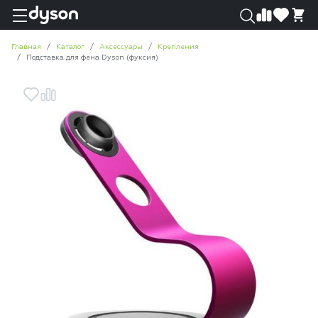
0
0
Главная
Каталог
Аксессуары
Крепления
Подставка для фена Dyson (фуксия)