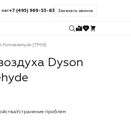
+7 (495) 969-53-83
 нас
Заказать звонок
0
0
l Formaldehyde [TP09]
воздуха Dyson
ehyde
ройства
Устранение проблем