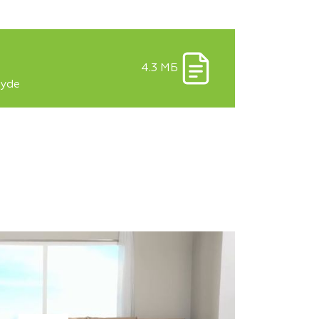
4.3 МБ
hyde