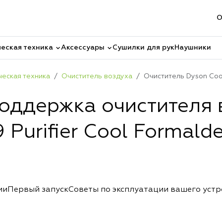
О
еская техника
Аксессуары
Сушилки для рук
Наушники
ческая техника
Очиститель воздуха
Очиститель Dyson Coo
поддержка очистителя 
 Purifier Cool Formald
ии
Первый запуск
Советы по эксплуатации вашего уст