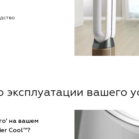
одство
о эксплуатации вашего у
о' на вашем
ier Cool™?