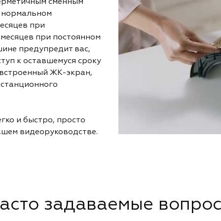
герметичным сменным
 нормальном
есяцев при
6 месяцев при постоянном
ине предупредит вас,
туп к оставшемуся сроку
 встроенный ЖК-экран,
истанционного
ко и быстро, просто
ашем видеоруководстве.
асто задаваемые вопро