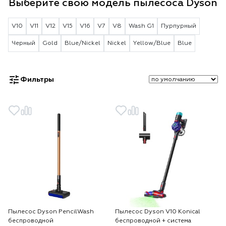
Выберите свою модель пылесоса Dyson
V10
V11
V12
V15
V16
V7
V8
Wash G1
Пурпурный
Черный
Gold
Blue/Nickel
Nickel
Yellow/Blue
Blue
Фильтры
Пылесос Dyson PencilWash
Пылесос Dyson V10 Konical
беспроводной
беспроводной + система