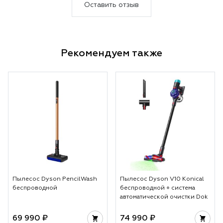
теперь в удовольствие.
Оставить отзыв
Несмотря на то, что пылесосим
мы каждый день, Дайсон за
один раз собрал кучу пыли.
Рекомендуем также
Пылесос Dyson PencilWash
Пылесос Dyson V10 Konical
беспроводной
беспроводной + система
автоматической очистки Dok
69 990 ₽
74 990 ₽