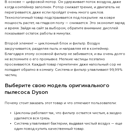
В основе — цифровой мотор. Он удерживает поток воздуха, даже
когда контейнер заполнен. Ротор снижает трение, и двигатель не
перегревается, даже если пройдет очень много циклов.
Технологичный товар подстраивается под покрытие: на ковре
мощность растет, на гладком полу — снижается. Это экономит заряд
и время. Зайдя на сайт за выбором, обратите внимание: дисплей
показывает остаток работы в минутах.
Второй элемент — циклонный блок и фильтр. Воздух
закручивается, разделяя пыль и направляя её в контейнер.
Благодаря этому основной фильтр не забивается, и вы очень долго
не вспомните о его промывке. Мелкие частицы поэтапно
просеиваются. Каждый товар герметичен: даже напольный сор не
попадает обратно в комнату. Система и фильтр улавливают 99,99%
частиц.
Выберите свою модель оригинального
пылесоса Dyson
Почему стоит заказать этот товар и что отмечают пользователи:
Циклоны работают так, что фильтр остается чистым, а заодно
удаляется вся грязь.
Система улавливает бактерии, выдавая чистый воздух — еще
один повод купить качественный товар.