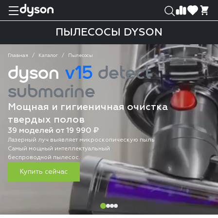
0
0
ПЫЛЕСОСЫ DYSON
Главная
Каталог
Пылесосы
dyson
v15
detect
submarine
Мощная и гигиеничная очистка
твердых полов
39 моделей от 19 990 ₽
Лазерный луч выявляет микроскопическую пыль
Самый мощный интеллектуальный
беспроводной пылесос.
Купить сейчас