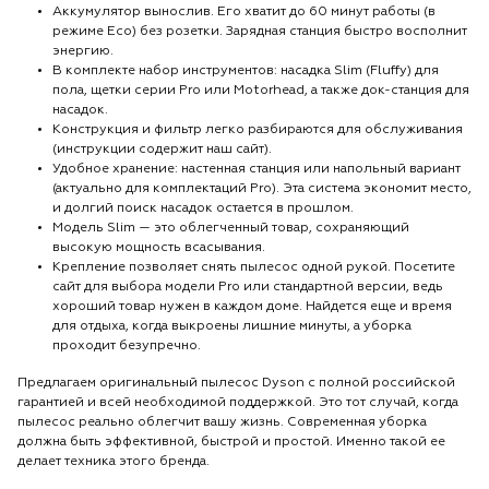
Аккумулятор вынослив. Его хватит до 60 минут работы (в
режиме Eco) без розетки. Зарядная станция быстро восполнит
энергию.
В комплекте набор инструментов: насадка Slim (Fluffy) для
пола, щетки серии Pro или Motorhead, а также док-станция для
насадок.
Конструкция и фильтр легко разбираются для обслуживания
(инструкции содержит наш сайт).
Удобное хранение: настенная станция или напольный вариант
(актуально для комплектаций Pro). Эта система экономит место,
и долгий поиск насадок остается в прошлом.
Модель Slim — это облегченный товар, сохраняющий
высокую мощность всасывания.
Крепление позволяет снять пылесос одной рукой. Посетите
сайт для выбора модели Pro или стандартной версии, ведь
хороший товар нужен в каждом доме. Найдется еще и время
для отдыха, когда выкроены лишние минуты, а уборка
проходит безупречно.
Предлагаем оригинальный пылесос Dyson с полной российской
гарантией и всей необходимой поддержкой. Это тот случай, когда
пылесос реально облегчит вашу жизнь. Современная уборка
должна быть эффективной, быстрой и простой. Именно такой ее
делает техника этого бренда.