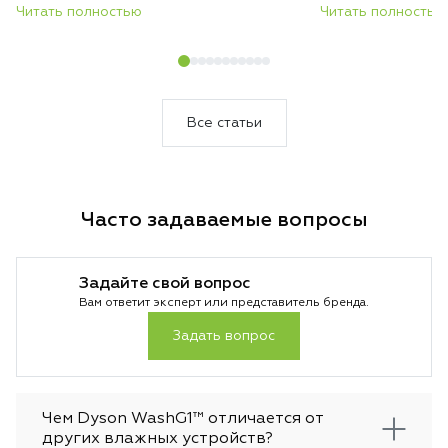
сверхтонкий и лёгкий корпус без каких-
Читать полностью
всасывания, авто
Читать полностью
либо уступок в гигиене и эффективности
покрытиям и инте
очистки.
загрязнений. Резу
который сам подс
уборки и делает 
быстрее и эффект
Все статьи
Часто задаваемые вопросы
Задайте свой вопрос
Вам ответит эксперт или представитель бренда.
Задать вопрос
Чем Dyson WashG1™ отличается от
других влажных устройств?