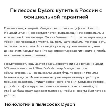
Пылесосы Dyson: купить в России с
официальной гарантией
Главная сила, которой обладает этот товар, — цифровой мотор.
Мощный и тихий, он создает поток, вырывающий из ковра пыль и
еще мельчайшие частицы. Он не сбавляет обороты: ни одна минута
уборки не проходит впустую. Вы получаете стабильную мощность,
экономя свое время. А после уборки мусор высыпается одним
движением. Каждый такой товар спроектирован гигиенично, чтобы
исключить контакт с пылью.
Продуманность ощущается сразу, держите ли вы в руках мощный
V15 или компактный Slim. Любой товар бренда легок и
сбалансирован. Он не выскальзывает, будь то версия Pro или
базовая модель. Маневренность превращает тяжелую работу в
процесс, на который уйдет совсем немного сил. Когда все готово,
устройство фиксирует настенная станция или напольный док.
Удобная база сразу заряжает пылесос, чтобы он всегда был готов к
работе.
Технологии в пылесосах Dyson