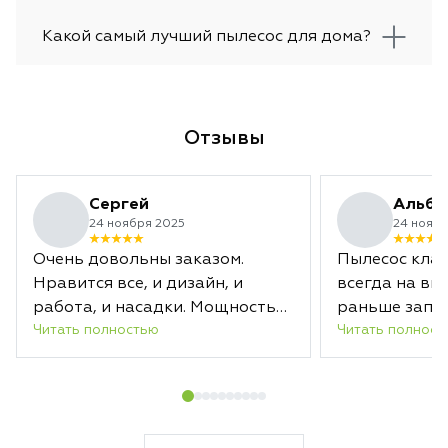
Какой самый лучший пылесос для дома?
Отзывы
Сергей
Альби
24 ноября 2025
24 ноябр
Очень довольны заказом.
Пылесос клас
Нравится все, и дизайн, и
всегда на вы
работа, и насадки. Мощность
раньше запл
Читать полностью
Читать полност
отличная. Заряда хватает
срока.
надолго. А новая насадка с
лазером действительно
подсвечивает загрязненные
области. В общем, уборка