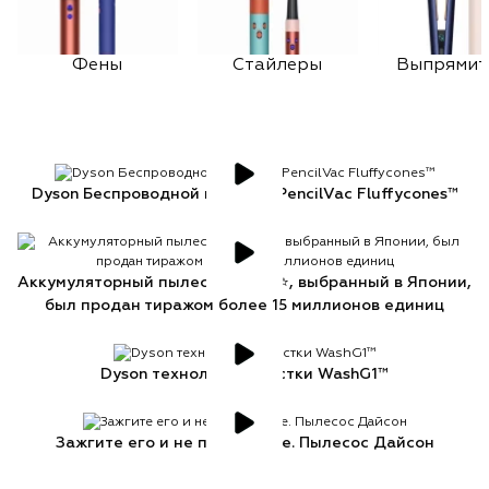
Фены
Стайлеры
Выпрямит
Dyson Беспроводной пылесос PencilVac Fluffycones™
Аккумуляторный пылесос Dyson⭐, выбранный в Японии,
был продан тиражом более 15 миллионов единиц
Dyson технология очистки WashG1™
Зажгите его и не пропустите. Пылесос Дайсон