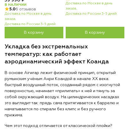
39 990 ₽
Доставка по Москве в день
В НАЛИЧИИ
заказа.
5.0
6 отзывов
Доставка по Москве в день
Доставка по России 3-5 дней.
заказа.
Доставка по России 3-5 дней.
В корзину
В корзину
Укладка без экстремальных
температур: как работает
аэродинамический эффект Коанда
В основе Airwrap лежит физический принцип, открытый
румынским учёным Анри Коандой в начале XX века:
быстрый воздушный поток, созданный рядом с изогнутой
поверхностью, начинает «прилипать» к ней и тянуть за
собой окружающий воздух. На цилиндрических насадках
это выглядит так: прядь сама притягивается к баррелю и
наматывается по спирали без клипс и без ручного
прижима.
Чем этот подход отличается от классической плойки?