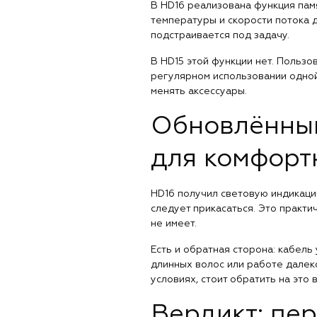
В HD16 реализована функция пам
температуры и скорости потока 
подстраивается под задачу.
В HD15 этой функции нет. Польз
регулярном использовании одной 
менять аксессуары.
Обновлённый
для комфорт
HD16 получил световую индикацию
следует прикасаться. Это практи
не имеет.
Есть и обратная сторона: кабель 
длинных волос или работе далеко
условиях, стоит обратить на это 
Вердикт: пер