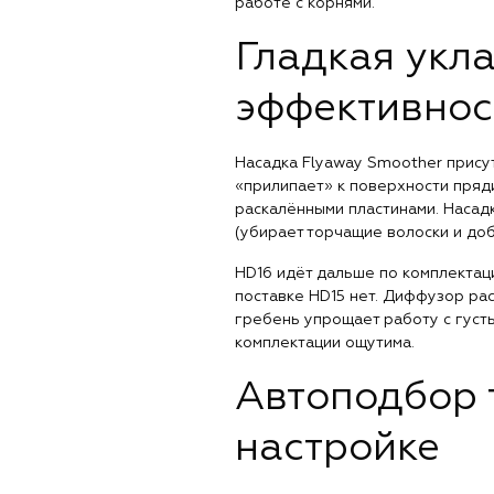
работе с корнями.
Гладкая укл
эффективнос
Насадка Flyaway Smoother присут
«прилипает» к поверхности пряди
раскалёнными пластинами. Насадк
(убирает торчащие волоски и доб
HD16 идёт дальше по комплектац
поставке HD15 нет. Диффузор рас
гребень упрощает работу с густы
комплектации ощутима.
Автоподбор 
настройке