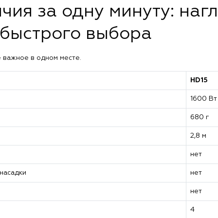
чия за одну минуту: наг
 быстрого выбора
е важное в одном месте.
HD15
1600 Вт
680 г
2,8 м
нет
насадки
нет
нет
4