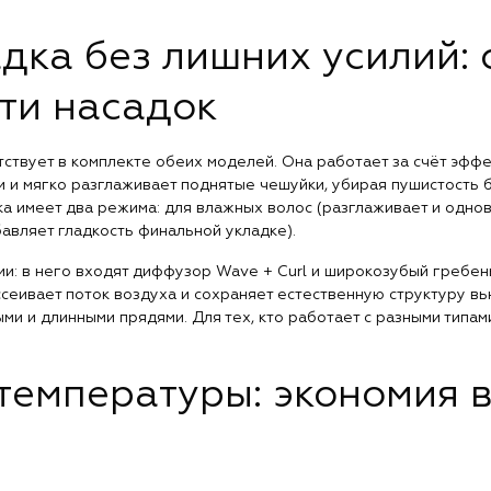
адка без лишних усилий:
ти насадок
ствует в комплекте обеих моделей. Она работает за счёт эффе
 и мягко разглаживает поднятые чешуйки, убирая пушистость б
а имеет два режима: для влажных волос (разглаживает и однов
авляет гладкость финальной укладке).
ии: в него входят диффузор Wave + Curl и широкозубый гребен
сеивает поток воздуха и сохраняет естественную структуру вь
ми и длинными прядями. Для тех, кто работает с разными типами
температуры: экономия 