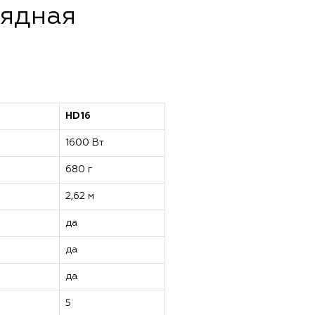
лядная
HD16
1600 Вт
680 г
2,62 м
да
да
да
5