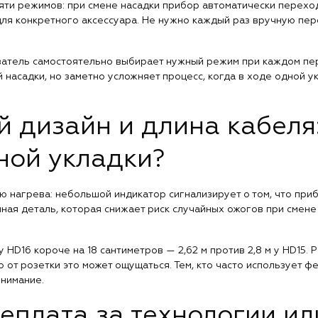
яти режимов: при смене насадки прибор автоматически перехо
для конкретного аксессуара. Не нужно каждый раз вручную пе
ователь самостоятельно выбирает нужный режим при каждом пе
насадки, но заметно усложняет процесс, когда в ходе одной у
 дизайн и длина кабеля:
ной укладки?
 нагрева: небольшой индикатор сигнализирует о том, что приб
чная деталь, которая снижает риск случайных ожогов при смене
у HD16 короче на 18 сантиметров — 2,62 м против 2,8 м у HD15. 
 от розетки это может ощущаться. Тем, кто часто использует ф
внимание.
еплата за технологии ил