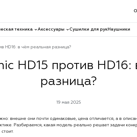
О
еская техника
Аксессуары
Сушилки для рук
Наушники
ив HD16: в чём реальная разница?
nic HD15 против HD16: 
разница?
19 мая 2025
но: внешне они почти одинаковые, цена отличается, а в описа
ктике. Разбираемся, какая модель реально решает задачи конк
 стоит.