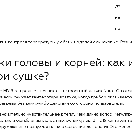
да
нет
нет
огия контроля температуры у обеих моделей одинаковые. Разни
и головы и корней: как 
ри сушке?
е HD16 от предшественника — встроенный датчик Nural. Он от
ически снижает температуру воздуха, когда прибор оказываетс
регрева без каких-либо действий со стороны пользователя.
значительно чувствительнее к теплу, чем длина волос. Регуля
жению и ослаблению волосяных фолликулов. В HD15 контроль те
кружающего воздуха, а не на расстояние до головы. Это менее