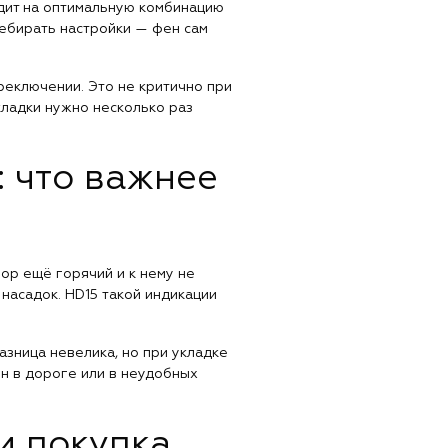
дит на оптимальную комбинацию
ребирать настройки — фен сам
реключении. Это не критично при
кладки нужно несколько раз
 что важнее
ор ещё горячий и к нему не
 насадок. HD15 такой индикации
Разница невелика, но при укладке
ен в дороге или в неудобных
и покупка