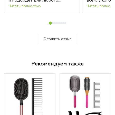
и подойдет для любого
всем, у кого 
Читать полностью
Читать полност
интерьера.
Оставить отзыв
Рекомендуем также