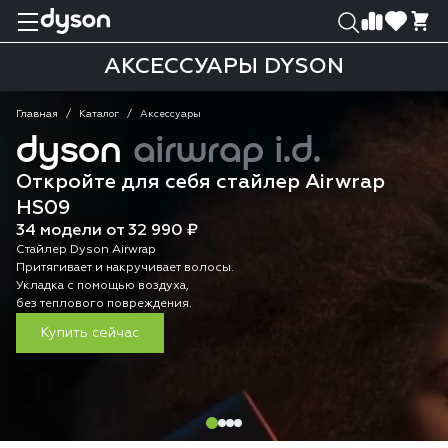
0
0
АКСЕССУАРЫ DYSON
Главная
Каталог
Аксессуары
dyson
airwrap i.d.
Откройте для себя стайлер Airwrap
HS09
34 модели от 32 990 ₽
Стайлер Dyson Airwrap
Притягивает и накручивает волосы.
Укладка с помощью воздуха,
без теплового повреждения.
Купить сейчас