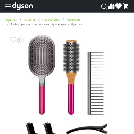
0
0
Главная
Каталог
Аксессуары
Расчески
Набор расчесок и заколок Dyson цвета Фуксия